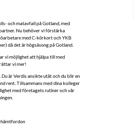
lls- och matavfall på Gotland, med 
rtner. Nu behöver vi förstärka 
ljöarbetare med C-körkort och YKB 
r) då det är högsäsong på Gotland. 
r vi möjlighet att hjälpa till med 
ättar vi mer!
Du är Verdis ansikte utåt och du blir en 
land rent. Tillsammans med dina kolleger 
lighet med företagets rutiner och vår 
ningen.
e hämtfordon