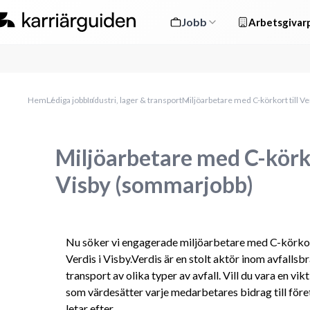
Jobb
Arbetsgivarp
Hem
Lediga jobb
Industri, lager & transport
Miljöarbetare med C-körkort till V
Miljöarbetare med C-körkor
Visby (sommarjobb)
Nu söker vi engagerade miljöarbetare med C-körko
Verdis i Visby.Verdis är en stolt aktör inom avfalls
transport av olika typer av avfall. Vill du vara en vik
som värdesätter varje medarbetares bidrag till före
letar efter.