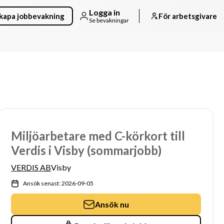
Logga in
kapa jobbevakning
För arbetsgivare
Se bevakningar
Miljöarbetare med C-körkort till
Verdis i Visby (sommarjobb)
VERDIS AB
Visby
Ansök senast: 2026-09-05
Ansök nu