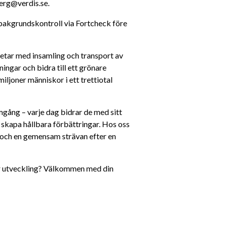
berg@verdis.se.
bakgrundskontroll via Fortcheck före 
etar med insamling och transport av 
ningar och bidra till ett grönare 
miljoner människor i ett trettiotal 
gång – varje dag bidrar de med sitt 
 skapa hållbara förbättringar. Hos oss 
 och en gemensam strävan efter en 
lbar utveckling? Välkommen med din 