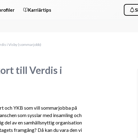
rofiler
Karriärtips
S
erdis i Visby (sommarjobb)
t till Verdis i
rt och YKB som vill sommarjobba på 
branschen som sysslar med insamling och 
tig del av en samhällsnyttig organisation 
tagets framgång? Då kan du vara den vi 