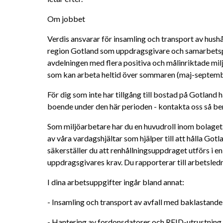
Om jobbet
Verdis ansvarar för insamling och transport av hushå
region Gotland som uppdragsgivare och samarbetspa
avdelningen med flera positiva och målinriktade mi
som kan arbeta heltid över sommaren (maj-septembe
För dig som inte har tillgång till bostad på Gotland ha
boende under den här perioden - kontakta oss så ber
Som miljöarbetare har du en huvudroll inom bolaget. 
av våra vardagshjältar som hjälper till att hålla Got
säkerställer du att renhållningsuppdraget utförs i en
uppdragsgivares krav. Du rapporterar till arbetsled
I dina arbetsuppgifter ingår bland annat:
- Insamling och transport av avfall med baklastand
- Hantering av fordonsdatorer och RFID-utrustning