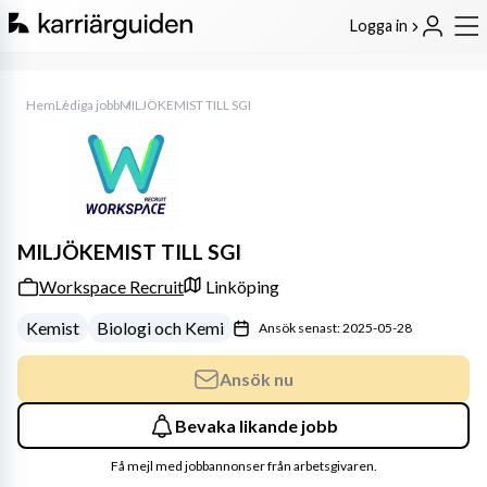
Logga in
Hem
Lediga jobb
MILJÖKEMIST TILL SGI
MILJÖKEMIST TILL SGI
Workspace Recruit
Linköping
Kemist
Biologi och Kemi
Ansök senast: 2025-05-28
Ansök nu
Bevaka likande jobb
Få mejl med jobbannonser från arbetsgivaren.