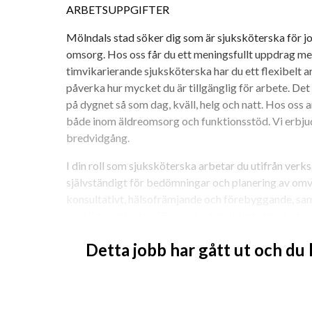
ARBETSUPPGIFTER
Mölndals stad söker dig som är sjuksköterska för j
omsorg. Hos oss får du ett meningsfullt uppdrag med v
timvikarierande sjuksköterska har du ett flexibelt ar
påverka hur mycket du är tillgänglig för arbete. Det f
på dygnet så som dag, kväll, helg och natt. Hos oss 
både inom äldreomsorg och funktionsstöd. Vi erbjude
bredvidgång.
I din roll som sjuksköterska arbetar du utifrån verk
självständigt för bedömningar och planering av om
konsultativt, hälsofrämjande och förebyggande, samt
enskilde patienten. För oss är det viktigt att arbeta
och dess närstående som en viktig resurs. Det är vik
Detta jobb har gått ut och du
säkerhet hos patienten samt leverera dina tjänster m
I ditt arbete som sjuksköterska arbetar du självstän
undersköterskor och vårdbiträden.