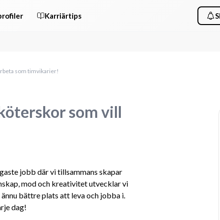
rofiler
Karriärtips
S
arbeta som timvikarier!
köterskor som vill
tigaste jobb där vi tillsammans skapar 
kap, mod och kreativitet utvecklar vi 
ännu bättre plats att leva och jobba i. 
rje dag!