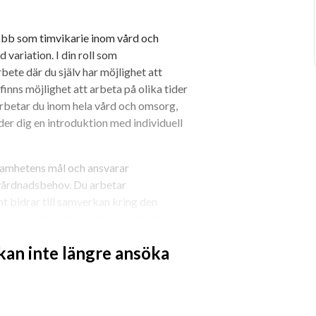
obb som timvikarie inom vård och 
ariation. I din roll som 
bete där du själv har möjlighet att 
inns möjlighet att arbeta på olika tider 
arbetar du inom hela vård och omsorg, 
r dig en introduktion med individuell 
samhetens mål och ansvarar 
vårdnadsbehov. Du arbetar 
 bidrar till samverkan kring den 
 personcentrerat och att se patienten 
tigt att du kan skapa trygghet och 
 kan inte längre ansöka
ed kvalité.
digt men ingår samtidigt i ett team med 