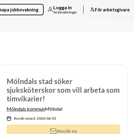
Logga in
kapa jobbevakning
För arbetsgivare
Se bevakningar
Mölndals stad söker
sjuksköterskor som vill arbeta som
timvikarier!
Mölndals kommun
Mölndal
Ansök senast: 2026-06-30
Ansök nu