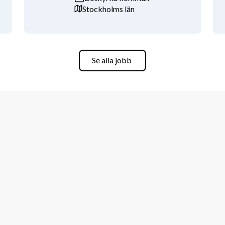
Stockholms län
 rekryteringskanaler och marknadsföring. 
ljare, rekryteringssajter och liknande.
Se alla jobb