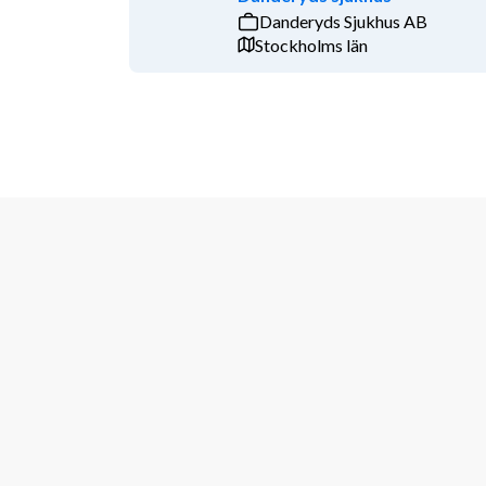
arbetstillstånd.
Danderyds Sjukhus AB
Stockholms län
Inför rekryteringsarbetet har vi tagit ställning till
Vi undanber oss därför bestämt kontakt med mediesä