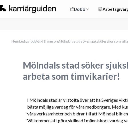
Jobb
Arbetsgivarp
Hem
Lediga jobb
Vård & omsorg
Mölndals stad söker sjuksköterskor som vill 
Mölndals stad söker sjuks
arbeta som timvikarier!
I Mölndals stad är vi stolta över att ha Sveriges vik
bästa möjliga vardag för våra medborgare. Med kuns
våra verksamheter och bidrar till att Mölndal blir en 
Välkommen att göra skillnad i människors vardag va