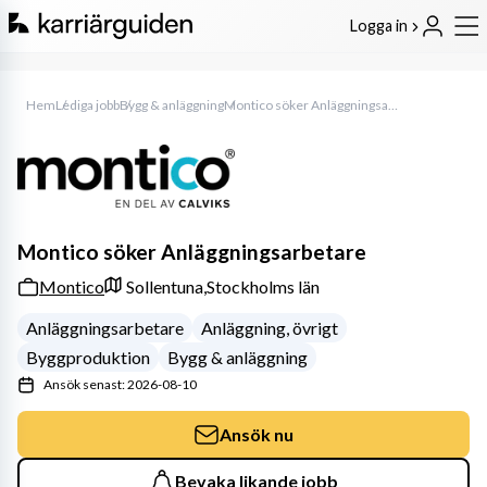
Logga in
Hem
Lediga jobb
Bygg & anläggning
Montico söker Anläggningsarbetare
Montico söker Anläggningsarbetare
Montico
Sollentuna,
Stockholms län
Anläggningsarbetare
Anläggning, övrigt
Byggproduktion
Bygg & anläggning
Ansök senast: 2026-08-10
Ansök nu
Bevaka likande jobb