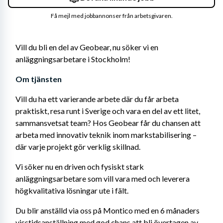
Få mejl med jobbannonser från arbetsgivaren.
Vill du bli en del av Geobear, nu söker vi en 
anläggningsarbetare i Stockholm!
Om tjänsten
Vill du ha ett varierande arbete där du får arbeta 
praktiskt, resa runt i Sverige och vara en del av ett litet, 
sammansvetsat team? Hos Geobear får du chansen att 
arbeta med innovativ teknik inom markstabilisering – 
där varje projekt gör verklig skillnad.
Vi söker nu en driven och fysiskt stark 
anläggningsarbetare som vill vara med och leverera 
högkvalitativa lösningar ute i fält.
Du blir anställd via oss på Montico med en 6 månaders 
visstidsanställning med god chans att bli övertagen av 