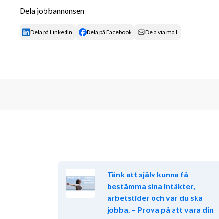
Möjligheter att jobba långsiktigt och klättr
Dela jobbannonsen
Teamaktiviteter och säljtävlingar med fina p
Heltidstjänster (Arbetstid 8.30-17.00).
Dela på LinkedIn
Dela på Facebook
Dela via mail
Möjligheten att jobba långsiktigt och klättr
Om företaget
Västkustbolaget har över 120 anställda och 10 dotter
stabil grund att stå på. Vi som arbetar i koncernen 
kontoret präglas av härliga individer som alla vill utv
trivas och verkligen vilja gå till jobbet varje morgon, j
förutsättningar och utvecklingsmöjligheter. Det fin
företaget och axla nya roller som leder till större
Intervjuer sker löpande, så ansök nu så bokar vi 
möjligt!
Tänk att själv kunna få
bestämma sina intäkter,
Lär känna oss ännu bättre via våra sociala medier:
arbetstider och var du ska
Instagram
jobba. – Prova på att vara din