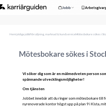
Jobb
Arbetsgivarp
Hem
Lediga jobb
Försäljning, marknad & kundservice
Mötesbokare sökes i St
Mötesbokare sökes i Sto
Vi söker dig som är en målmedveten person som 
spännande utvecklingsmöjligheter! 
Om tjänsten
Jobbet innebär att du ringer som mötesbokare till 
nyrenoverade kontor högst upp på plan 9 i Kista, mitt 