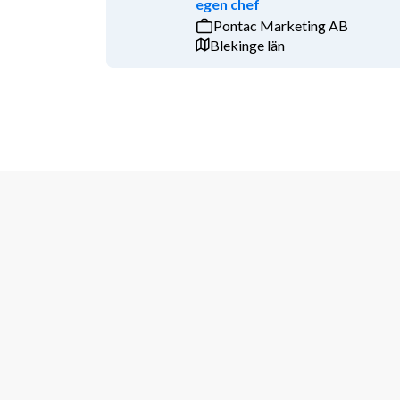
egen chef
Vendosales
Pontac Marketing AB
Blekinge län