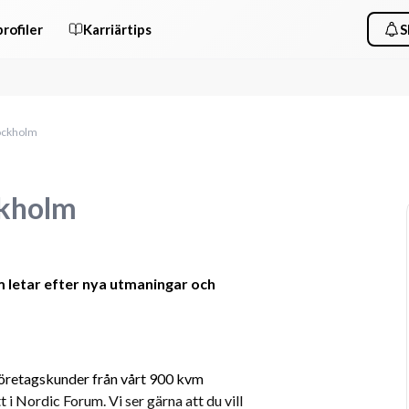
rofiler
Karriärtips
S
ockholm
ckholm
letar efter nya utmaningar och 
företagskunder från vårt 900 kvm 
i Nordic Forum. Vi ser gärna att du vill 