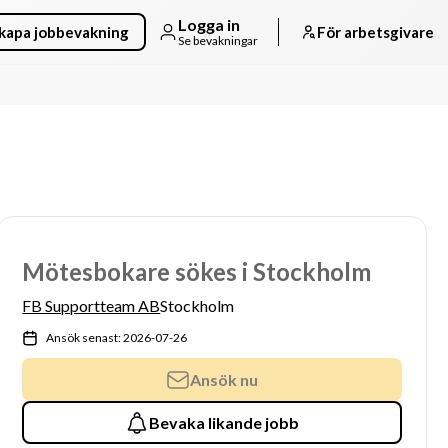
Logga in
kapa jobbevakning
För arbetsgivare
Se bevakningar
Mötesbokare sökes i Stockholm
FB Supportteam AB
Stockholm
Ansök senast: 2026-07-26
Ansök nu
Bevaka likande jobb