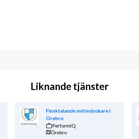
a inom bolaget.
riser månadsvis.
a inom bolaget
bolag, vilket ger oss en stark och 
har ett enormt framgångstänk och 
ecklas. För oss är det viktigt att du ska 
ust därför gör vi allt för att ge dig rätt 
ns goda möjligheter att avancera inom 
Liknande tjänster
 ansvarsområden med bättre förmåner.
in en arbetsintervju tidigast 
Finsktalande mötesbokare i
Örebro
PerformIQ
Örebro