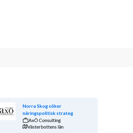
Norra Skog söker
näringspolitisk strateg
AxÖ Consulting
Västerbottens län