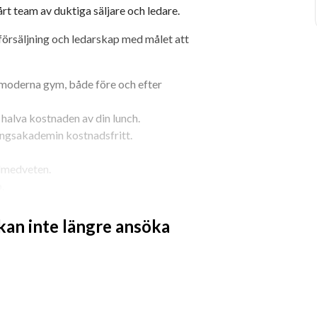
rt team av duktiga säljare och ledare.
 försäljning och ledarskap med målet att 
pmoderna gym, både före och efter 
r halva kostnaden av din lunch.
ngsakademin kostnadsfritt.
ålmedveten.
.
 kan inte längre ansöka
terande men inte ett krav.
ats med stora utvecklingsmöjligheter
s på bästa möjliga sätt.