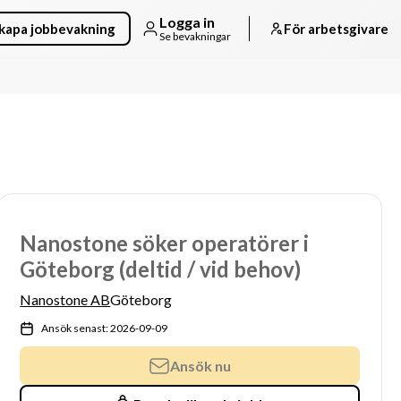
Logga in
kapa jobbevakning
För arbetsgivare
Se bevakningar
Nanostone söker operatörer i
Göteborg (deltid / vid behov)
Nanostone AB
Göteborg
Ansök senast: 2026-09-09
Ansök nu