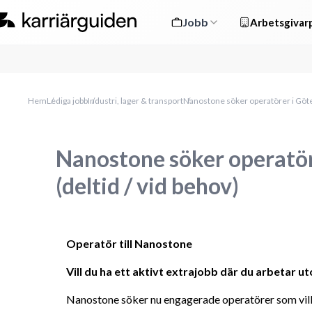
Jobb
Arbetsgivarp
Hem
Lediga jobb
Industri, lager & transport
Nanostone söker operatörer i Göteb
Nanostone söker operatör
(deltid / vid behov)
Operatör till Nanostone
Vill du ha ett aktivt extrajobb där du arbetar 
Nanostone söker nu engagerade operatörer som vill a