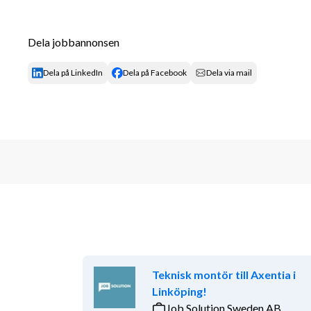
Vi erbjuder deltidsarbete på helger (kl. 9–18) samt a
perfekt för dig som vill kombinera jobbet med studi
Dela jobbannonsen
Timlön med bonus samt provisionsmöjlighet
Dela på LinkedIn
Dela på Facebook
Dela via mail
Start enligt överenskommelse under 2026
Onboarding och utbildning när du börjar
Möjlighet till fler arbetspass och utveckling
Vi söker dig som:
Gillar att jobba med kroppen och uppskatta
Är lösningsorienterad, initiativrik och kan 
Har god förmåga att arbeta både självständi
Trivs med kundkontakt och har ett serviceinr
Innehar B-körkort för manuell bil
Behärskar svenska flytande i tal och skrift
Teknisk montör till Axentia i
Praktisk information:
Linköping!
Job Solution Sweden AB
Arbetstid: Lördagar och söndagar kl. 9-18 s