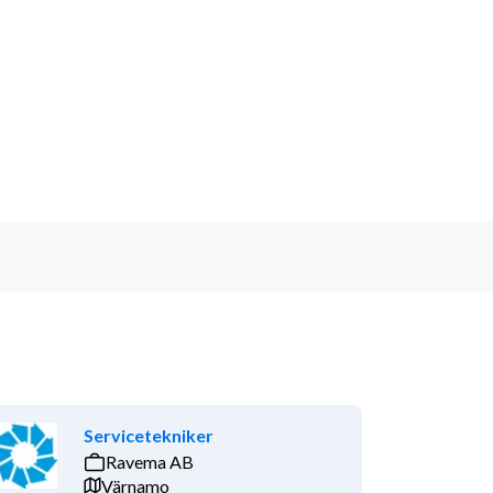
Servicetekniker
Ravema AB
Värnamo