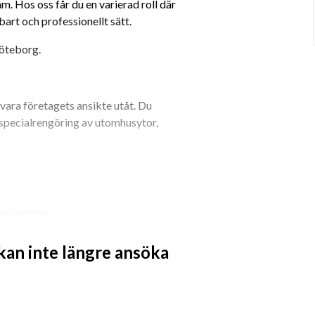
. Hos oss får du en varierad roll där 
bart och professionellt sätt.
Göteborg.
ra företagets ansikte utåt. Du 
 specialrengöring av utomhusytor, 
behandling
ar
rbete under kundbesök
 kan inte längre ansöka