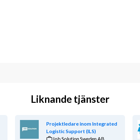
rbete vid behov, vilket gör tjänsten 
er.
er
 inom företaget
r att arbeta utomhus
hantera oväntade utmaningar
gt och i team
Liknande tjänster
iktat sätt
Projektledare inom Integrated
Logistic Support (ILS)
Job Solution Sweden AB
amt vid behov