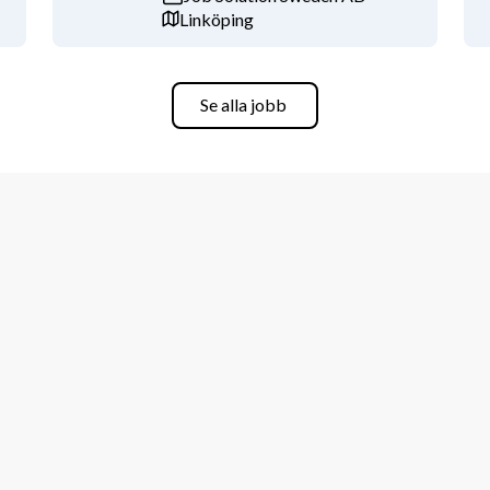
Linköping
cebil för att besöka våra kunder
na önskemål och tillgänglighet.
Se alla jobb