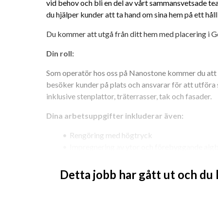
vid behov och bli en del av vårt sammansvetsade team
du hjälper kunder att ta hand om sina hem på ett håll
Du kommer att utgå från ditt hem med placering i 
Din roll:
Som operatör hos oss på Nanostone kommer du att va
besöker kunder på plats och ansvarar för att utföra
inklusive stenplattor, träterrasser, tak och fasader.
Dina arbetsuppgifter inkluderar även:
Rengöring med högtryck
Impregnering av ytor och förebyggande alg
Rensning av hängrännor och gräsbehandling
Merförsäljning och proaktivt försäljningsa
Detta jobb har gått ut och du
Underhåll av din servicebil
Säkerställa kundnöjdhet
Vad vi erbjuder: