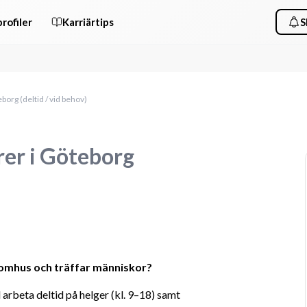
rofiler
Karriärtips
S
org (deltid / vid behov)
er i Göteborg
utomhus och träffar människor?
rbeta deltid på helger (kl. 9–18) samt 