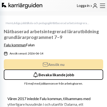
Logga in
Hem
Lediga jobb
Skola och pedagogik
Nätbaserad arbetsintegrerad lärarutbildning grundlärarprogrammet 7–9
Nätbaserad arbetsintegrerad lärarutbildning
grundlärarprogrammet 7–9
Falu kommun
Falun
Ansök senast: 2026-06-14
Ansök nu
Bevaka likande jobb
Få mejl med jobbannonser från arbetsgivaren.
Våren 2017 inledde Falu kommun, tillsammans med 
ytterligare huvudmän i och utanför Dalarna, ett 