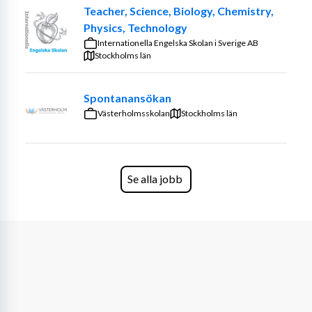
läser arbetsintegrerad ämneslärarutbildning mot 
Teacher, Science, Biology, Chemistry,
årskurs 7–9 blir du behörig att undervisa i matematik 
Physics, Technology
samt idrott och hälsa. 
Internationella Engelska Skolan i Sverige AB
Stockholms län
Utbildningen består av tre delar: 
Spontanansökan
- Ämnesstudier inklusive didaktik i matematik och idrott 
Västerholmsskolan
och hälsa. - Kurser i utbildningsvetenskaplig kärna som 
Stockholms län
bland annat behandlar undervisning och lärande, 
ledarskap, skolans organisation, bedömning och sociala 
relationer. - Verksamhetsförlagd utbildning på den skola 
Se alla jobb
där du har din aspiranttjänst.
- Lönen är minst 18.900 kronor/månad. - Du kan söka 
studiestöd från CSN. - Du är knuten till lärartjänst i Falu 
kommun under hela studietiden.- Lärarkontraktet 
förnyas en gång per år, under förutsättning av intresset 
är ömsesidigt.- Anställningen består av 50% 
undervisning på skolan och 75% studietakt för 
grundlärarprogrammet. - Efter avslutade studier kan du 