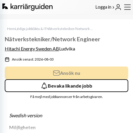
Logga in
Hem
Lediga jobb
Data & IT
Nätverkstekniker/Network Engineer
Nätverkstekniker/Network Engineer
Hitachi Energy Sweden AB
Ludvika
Ansök senast: 2026-08-03
Ansök nu
Bevaka likande jobb
Få mejl med jobbannonser från arbetsgivaren.
Swedish version 
Möjligheten 