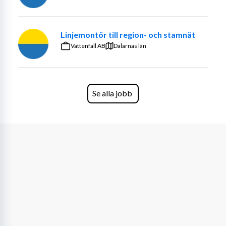
nätverkslösningarna fungerar både i labbmiljö och i 
verklig drift.
Linjemontör till region- och stamnät
Hur du kommer att påverka 
Vattenfall AB
Dalarnas län
Konfiguration och underhåll av 
nätverksutrustning (främst Cisco och Fortinet)
Design och implementering av nätverkslösningar 
för industriella system
Se alla jobb
Felsökning av nätverksproblem i labb, verkstad 
och site-miljö
Medverka vid tester, verifiering och driftsättning
Dokumentation av nätverksdesign och 
konfigurationer
Samverkan med automation, IT-säkerhet och 
systemingenjörer
Din bakgrund 
Erfarenhet av nätverksteknik, gärna inom 