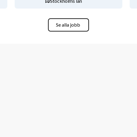
Stockholms län
ara, ärendehanteringssystem 
Now)
Se alla jobb
ing
ntervjuar löpande. Vi ser gärna sökanden 
ersom vi vet att en bredare mångfald 
et som kreativitet i vårt arbete.
a slutkandidater en 
åra framtida medarbetare. Advania 
iv arbetsplats kopplat till alkohol och 
er funderingar.