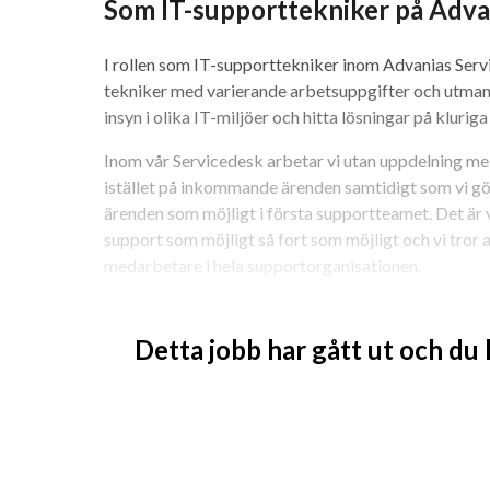
Som IT-supporttekniker på Adva
I rollen som IT-supporttekniker inom Advanias Serv
tekniker med varierande arbetsuppgifter och utmanin
insyn i olika IT-miljöer och hitta lösningar på klurig
Inom vår Servicedesk arbetar vi utan uppdelning mella
istället på inkommande ärenden samtidigt som vi gör
ärenden som möjligt i första supportteamet. Det är vi
support som möjligt så fort som möjligt och vi tror a
medarbetare i hela supportorganisationen.
Hos oss arbetar du bland annat med:
Detta jobb har gått ut och du
Ta emot ärenden från vår kunds användare o
Hantering av klientdatorer, servrar och mobi
Active Directory administration
Följa upp och slutföra våra användares ären
Identifiera och rapportera återkommande p