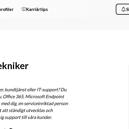
rofiler
Karriärtips
S
ekniker
r, kundtjänst eller IT-support? Du 
, Office 365, Microsoft Endpoint 
med dig, en serviceinriktad person 
 att ständigt utvecklas och 
g support till våra kunder.