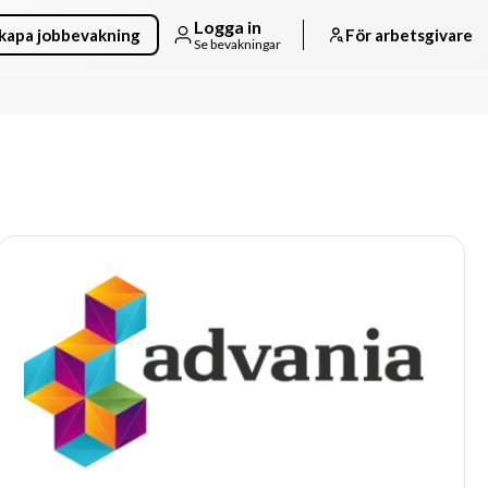
Logga in
kapa jobbevakning
För arbetsgivare
Se bevakningar