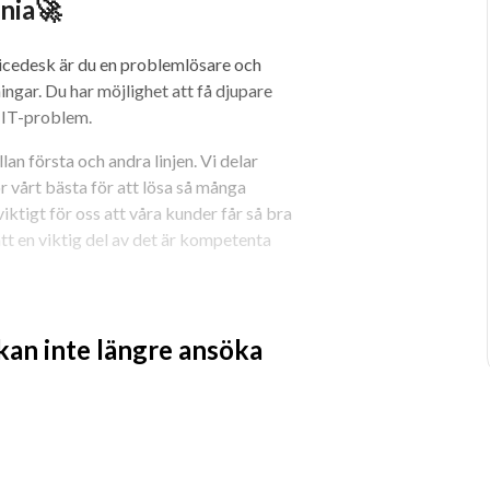
nia🚀
icedesk är du en problemlösare och 
gar. Du har möjlighet att få djupare 
a IT-problem.
n första och andra linjen. Vi delar 
 vårt bästa för att lösa så många 
ktigt för oss att våra kunder får så bra 
tt en viktig del av det är kompetenta 
 kan inte längre ansöka
ch ge ett bra bemötande
ltelefoner
den med fokus på kundnöjdhet
roblem inom Advanias supportleverans