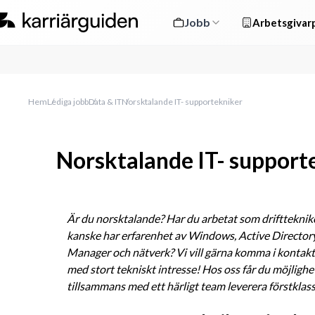
Jobb
Arbetsgivarp
Hem
Lediga jobb
Data & IT
Norsktalande IT- supportekniker
Norsktalande IT- support
Är du norsktalande? Har du arbetat som driftteknike
kanske har erfarenhet av Windows, Active Directory
Manager och nätverk? Vi vill gärna komma i kontakt 
med stort tekniskt intresse! Hos oss får du möjlighet
tillsammans med ett härligt team leverera förstklassi