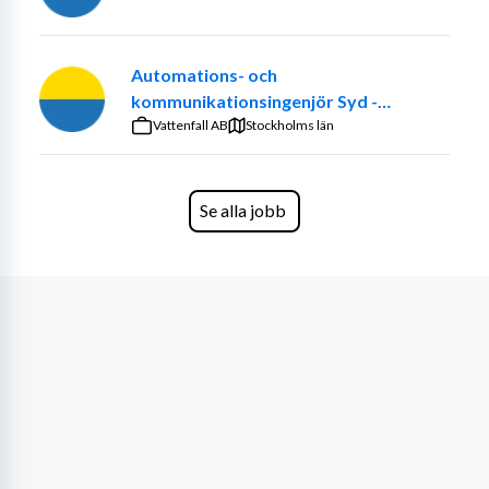
kollegor och ledare på plats, som ger dig rätt verktyg för 
att lyckas.
Automations- och
🌟 En arbetsplats att trivas på: Stöttande chefer, härliga 
kommunikationsingenjör Syd -
kollegor och en positiv arbetskultur.
Vattenfall Eldistribution
Vattenfall AB
Stockholms län
Vem vi söker 
Vi söker dig som är serviceinriktad och 
kommunikativ. Du har förmåga att prioritera mellan flera 
ärenden samtidigt och driver lösningar framåt på egen 
Se alla jobb
hand.
För att trivas hos oss behöver du uppskatta att arbeta i 
ett mindre team där samarbetet är nära och man stöttar 
varandra. Du är självgående, strukturerad och följer 
etablerade rutiner. Har du ett tekniskt intresse och vill 
bygga vidare på dina IT-kunskaper är det en stor fördel.
Vi ser också att du:
Är flytande i norska, svenska och engelska, i tal 