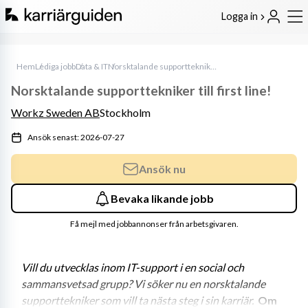
Logga in
Hem
Lediga jobb
Data & IT
Norsktalande supporttekniker till first line!
Norsktalande supporttekniker till first line!
Workz Sweden AB
Stockholm
Ansök senast: 2026-07-27
Ansök nu
Bevaka likande jobb
Få mejl med jobbannonser från arbetsgivaren.
Vill du utvecklas inom IT-support i en social och 
sammansvetsad grupp? Vi söker nu en norsktalande 
supporttekniker som vill ta nästa steg i sin karriär. 
Om 