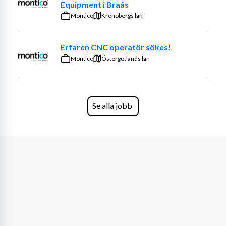
Equipment i Braås
Montico
Kronobergs län
Erfaren CNC operatör sökes!
Montico
Östergötlands län
Se alla jobb