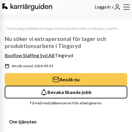
Logga in
Hem
Lediga jobb
Industri, lager & transport
Nu söker vi extrapersonal för lager och produktionsarbete i Tingsryd
Nu söker vi extrapersonal för lager och
produktionsarbete i Tingsryd
Boxflow Staffing Syd AB
Tingsryd
Ansök senast: 2026-09-01
Ansök nu
Bevaka likande jobb
Få mejl med jobbannonser från arbetsgivaren.
Om tjänsten