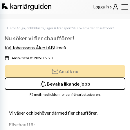
Logga in
Hem
Lediga jobb
Industri, lager & transport
Nu söker vi fler chaufförer!
Nu söker vi fler chaufförer!
Kaj Johanssons Åkeri AB
Umeå
Ansök senast: 2026-09-20
Ansök nu
Bevaka likande jobb
Få mejl med jobbannonser från arbetsgivaren.
Vi växer och behöver därmed fler chaufförer.
Flischaufför