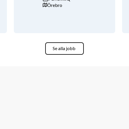
Örebro
r fysiskt krävande. Att växa och få 
 att prioritera, vilket gör att du kan 
å kunden för att alltid kunna levererar 
Du är engagerad, positiv och älskar 
ig att alltid vara dig själv.
Se alla jobb
som gäller under juni till augusti på 
det chans till förlängning efter 
id, kvällar och helger.
ka inte att söka direkt! Vi håller 
sista ansökningsdatum. Sista 