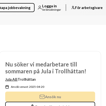
Logga in
kapa jobbevakning
För arbetsgivare
Se bevakningar
Nu söker vi medarbetare till
sommaren på Jula i Trollhättan!
Jula AB
Trollhättan
Ansök senast: 2025-04-20
Ansök nu