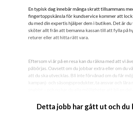
En typisk dag innebär många skratt tillsammans med 
fingertoppskänsla för kundservice kommer att locka
du med din expertis hjälper dem i butiken. Det är d
sköter allt från att bemanna kassan till att fylla på 
returer eller att hitta rätt vara.
Eftersom vi är på en resa kan du räkna med att vi även
påbörjas. Oavsett om du jobbar extra eller om du väljer
att du ska utvecklas. Bli inte förvånad om du får mö
kampanj- och säsongsprodukter, ta ansvar och lära n
snabbt – och nu har du alla möjligheter att bli en del
att anpassa oss ännu snabbare.
Detta jobb har gått ut och du
Vad finns i ditt CV?
Har arbetat du arbetat med service eller inom detalj