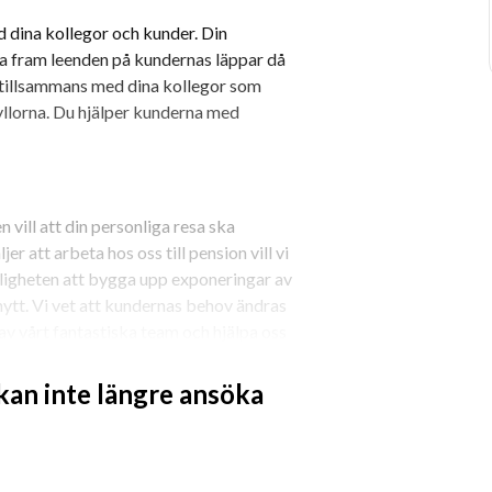
dina kollegor och kunder. Din 
 fram leenden på kundernas läppar då 
u tillsammans med dina kollegor som 
hyllorna. Du hjälper kunderna med 
 vill att din personliga resa ska 
 att arbeta hos oss till pension vill vi 
jligheten att bygga upp exponeringar av 
ytt. Vi vet att kundernas behov ändras 
 av vårt fantastiska team och hjälpa oss 
 kan inte längre ansöka
handeln tidigare är detta meriterande 