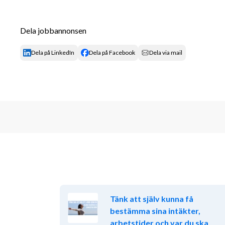
men det är inget krav. För oss är det viktigast att du
gott kundmöte, har driv och engagemang. Du skriver 
Dela jobbannonsen
plus) och har god datorvana, särskilt i Microsoft Off
Dela på LinkedIn
Dela på Facebook
Dela via mail
Om du har ett truckkort är det ett plus men inte ett 
Vem är du?
Framför allt är du en nyfiken person som trivs med at
en del av ett entreprenöriellt och internationellt före
göra bra affärer och att få våra kunder att känna att
handlar hos oss. Det triggar dig också.
Tänk att själv kunna få
bestämma sina intäkter,
Du älskar att sälja, är serviceinriktad och trivs när d
arbetstider och var du ska
de behöver. Då arbetet med varupåfyllnad startar tid