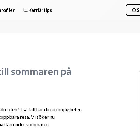
rofiler
Karriärtips
S
till sommaren på
möten? I så fall har du nu möjligheten 
toppbara resa. Vi söker nu 
lhättan under sommaren. 