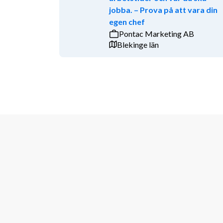
jobba. – Prova på att vara din
morgonpigg och att du inte rädd att ta i då arbetet ä
egen chef
utmaningar är som ljuv musik för dig. Du är en fena på
Pontac Marketing AB
hantera hektiska perioder. Du tar dig tid att lyssna p
Blekinge län
ett gott kundbemötande med ett leende på läpparna. 
att Jula är ett större team- vilket gör det möjligt för d
Bra att veta
Placering Trollhättan. Tjänsterna är semestervikariat 
50-75%. För dig som visar driv och engagemang finns 
sommaren. Som varuhusmedarbetare arbetar man dagt
Om du känner att du skulle passa för denna roll så tve
intervjuer löpande och tjänsten kan tillsättas innan 
ansökningsdag för tjänsten är den 20 april