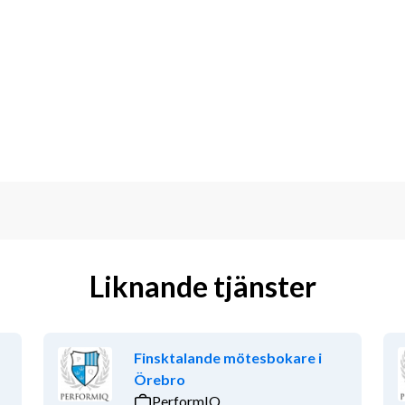
 som person brinner för att leverera ett 
och talar bra svenska (engelska är ett 
ice.
krav.
t arbeta i team. Du lockas av att vara 
tag. Vi är prisfighters som älskar att 
Liknande tjänster
 de får bra värde för pengarna när de 
Finsktalande mötesbokare i
Örebro
u kan hjälpa kunden att hitta precis det 
PerformIQ
igt på morgon är det ett plus om du är 