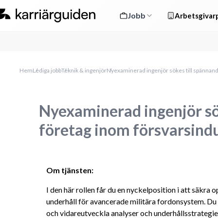
Jobb
Arbetsgivarp
Hem
Lediga jobb
Teknik & ingenjör
Nyexaminerad ingenjör sökes till spännand
Nyexaminerad ingenjör sö
företag inom försvarsindu
Om tjänsten: 
I den här rollen får du en nyckelposition i att säkra o
underhåll för avancerade militära fordonsystem. Du 
och vidareutveckla analyser och underhållsstrategier