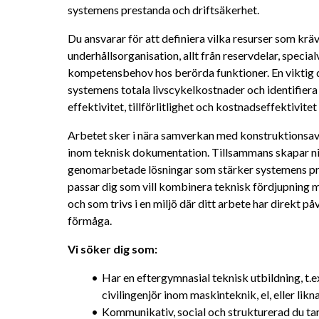
systemens prestanda och driftsäkerhet.
Du ansvarar för att definiera vilka resurser som krävs
underhållsorganisation, allt från reservdelar, specia
kompetensbehov hos berörda funktioner. En viktig de
systemens totala livscykelkostnader och identifiera
effektivitet, tillförlitlighet och kostnadseffektivitet 
Arbetet sker i nära samverkan med konstruktionsa
inom teknisk dokumentation. Tillsammans skapar ni l
genomarbetade lösningar som stärker systemens pre
passar dig som vill kombinera teknisk fördjupning m
och som trivs i en miljö där ditt arbete har direkt 
förmåga.
Vi söker dig som: 
Har en eftergymnasial teknisk utbildning, t.ex
civilingenjör inom maskinteknik, el, eller li
Kommunikativ, social och strukturerad du tar