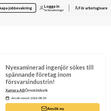
Logga in
kapa jobbevakning
För arbetsgivare
Se bevakningar
Nyexaminerad ingenjör sökes till
spännande företag inom
försvarsindustrin!
Xamera AB
Örnsköldsvik
Ansök senast: 2026-08-30
Ansök nu