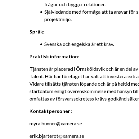
frågor och bygger relationer.
Självledande med förmåga att ta ansvar för si
projektmiljö.
Språk:
Svenska och engelska är ett krav.
Praktisk information:
Tjänsten är placerad i Örnsköldsvik och är en del 
Talent. Här har företaget har valt att investera extra 
Vidare tillsätts tjänsten löpande och är på heltid m
startdatum enligt överenskommelse med hänsyn till e
omfattas av försvarssekretess krävs godkänd säke
Kontaktpersoner
 :
myra.bunner@xamera.se
erik.bjarterot@xamera.se