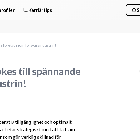
rofiler
Karriärtips
S
e företag inom försvarsindustrin!
kes till spännande
strin!
perativ tillgänglighet och optimalt 
arbetar strategiskt med att ta fram 
 som gör verklig skillnad för 