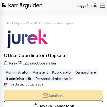
Logga in
Hem
Lediga jobb
Data & IT
Office Coordinator i Uppsala
Office Coordinator i Uppsala
Jurek
Uppsala,
Uppsala län
Administratör
Assistent
Koordinator
Samordnare
It administratör
Personaladministratör
Ansök senast: 2025-11-23
Ansök nu
Bevaka likande jobb