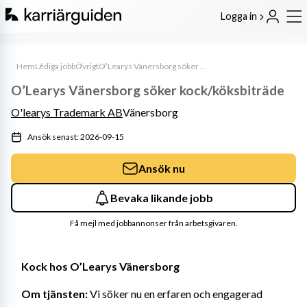
Logga in
Hem
Lediga jobb
Övrigt
O’Learys Vänersborg söker kock/köksbiträde
O’Learys Vänersborg söker kock/köksbiträde
O'learys Trademark AB
Vänersborg
Ansök senast: 2026-09-15
Ansök nu
Bevaka likande jobb
Få mejl med jobbannonser från arbetsgivaren.
Kock hos O’Learys Vänersborg
Om tjänsten: 
Vi söker nu en erfaren och engagerad 