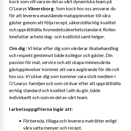
kock som vill vara en del av vårt dynamiska team på 
O’Learys 
Vänersborg
 . Som kock hos oss ansvarar du 
för att leverera enastående matupplevelser till våra 
gäster genom att följa recept, säkerställa hög kvalitet 
och upprätthålla livsmedelssäkerhetsstandard. Rollen 
innefattar arbete dag- och kvällstid samt helger.
Om dig
 : Vi letar efter dig som värderar likabehandling 
och respekt gentemot både kollegor och gäster. Din 
passion för mat, service och att skapa minnesvärda 
gästupplevelser kommer att vara avgörande för din roll 
hos oss. Vi söker dig som kommer vara stolt medlem i 
O'Learys-familjen och som strävar efter att upprätthålla 
en hög standard och kvalitet i allt du gör, både 
individuellt och som en del av vårt team.
I arbetsuppgifterna ingår att:
Förbereda, tillaga och leverera maträtter enligt 
våra satta menyer och recept.