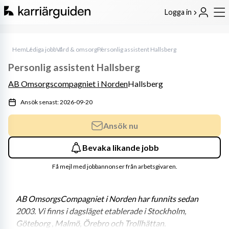
Logga in
Hem
Lediga jobb
Vård & omsorg
Personlig assistent Hallsberg
Personlig assistent Hallsberg
AB Omsorgscompagniet i Norden
Hallsberg
Ansök senast: 2026-09-20
Ansök nu
Bevaka likande jobb
Få mejl med jobbannonser från arbetsgivaren.
AB OmsorgsCompagniet i Norden har funnits sedan 
2003. Vi finns i dagsläget etablerade i Stockholm, 
Göteborg , Malmö, Örebro och Trollhättan. 