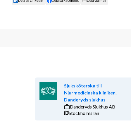
Dela på LinkedIn
Dela på Facebook
Dela via mail
Sjuksköterska till
Njurmedicinska kliniken,
Danderyds sjukhus
Danderyds Sjukhus AB
Stockholms län