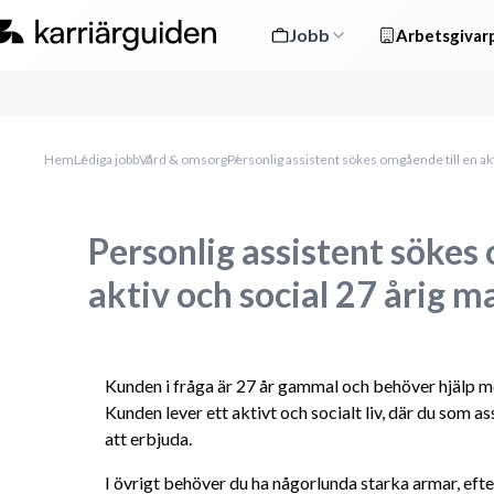
Jobb
Arbetsgivarp
Hem
Lediga jobb
Vård & omsorg
Personlig assistent sökes omgående till en akt
Personlig assistent sökes
aktiv och social 27 årig m
Kunden i fråga är 27 år gammal och behöver hjälp med
Kunden lever ett aktivt och socialt liv, där du som a
att erbjuda.
I övrigt behöver du ha någorlunda starka armar, eft