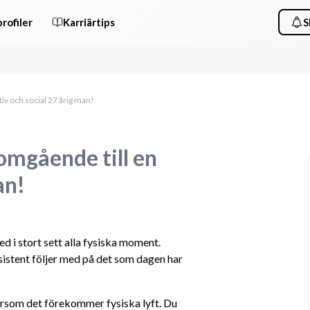
rofiler
Karriärtips
S
iv och social 27 årig man!
 omgående till en
an!
 i stort sett alla fysiska moment. 
ssistent följer med på det som dagen har 
ersom det förekommer fysiska lyft. Du 