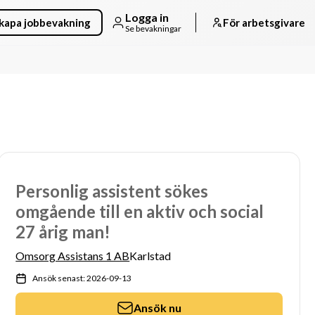
Logga in
kapa jobbevakning
För arbetsgivare
Se bevakningar
Personlig assistent sökes
omgående till en aktiv och social
27 årig man!
Omsorg Assistans 1 AB
Karlstad
Ansök senast: 2026-09-13
Ansök nu