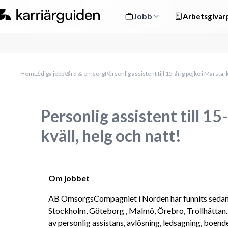
Jobb
Arbetsgivarp
Hem
Lediga jobb
Vård & omsorg
Personlig assistent till 15-årig pojke i Märsta, 
Personlig assistent till 15
kväll, helg och natt!
Om jobbet
AB OmsorgsCompagniet i Norden har funnits sedan 20
Stockholm, Göteborg , Malmö, Örebro, Trollhättan
av personlig assistans, avlösning, ledsagning, boen