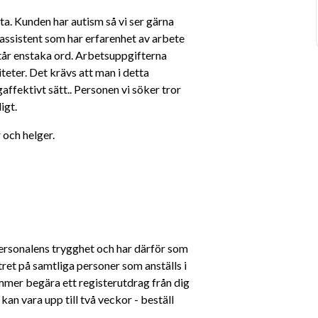
ta. Kunden har autism så vi ser gärna 
 assistent som har erfarenhet av arbete 
tår enstaka ord. Arbetsuppgifterna 
teter. Det krävs att man i detta 
fektivt sätt.. Personen vi söker tror 
igt.
 och helger.
sonalens trygghet och har därför som 
tret på samtliga personer som anställs i 
ommer begära ett registerutdrag från dig 
an vara upp till två veckor - beställ 