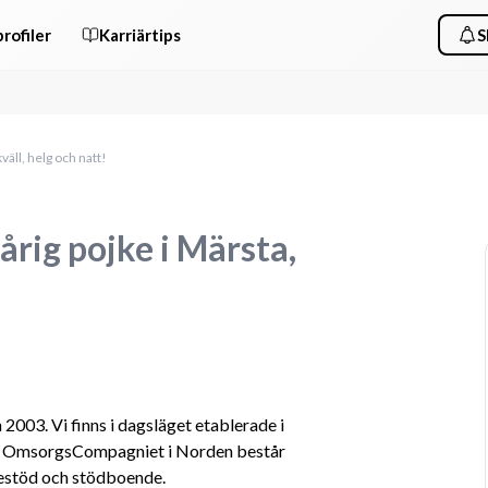
rofiler
Karriärtips
S
kväll, helg och natt!
-årig pojke i Märsta,
03. Vi finns i dagsläget etablerade i 
. OmsorgsCompagniet i Norden består 
destöd och stödboende.