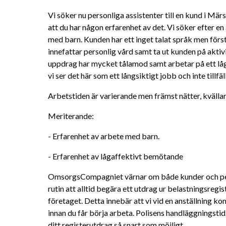
Vi söker nu personliga assistenter till en kund i Märs
att du har någon erfarenhet av det. Vi söker efter en
med barn. Kunden har ett inget talat språk men förs
innefattar personlig vård samt ta ut kunden på aktivi
uppdrag har mycket tålamod samt arbetar på ett lågaf
vi ser det här som ett långsiktigt jobb och inte tillfäll
Arbetstiden är varierande men främst nätter, kvällar
Meriterande:
- Erfarenhet av arbete med barn.
- Erfarenhet av lågaffektivt bemötande
OmsorgsCompagniet värnar om både kunder och per
rutin att alltid begära ett utdrag ur belastningsregis
företaget. Detta innebär att vi vid en anställning k
innan du får börja arbeta. Polisens handläggningstid k
ditt registerutdrag så snart som möjligt.