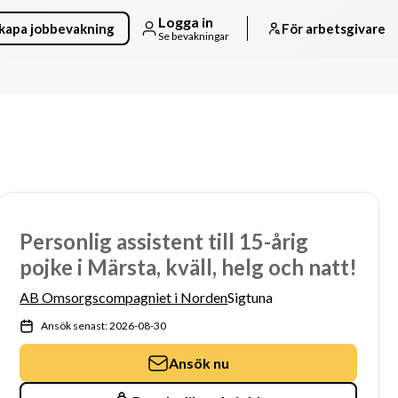
Logga in
kapa jobbevakning
För arbetsgivare
Se bevakningar
Personlig assistent till 15-årig
pojke i Märsta, kväll, helg och natt!
AB Omsorgscompagniet i Norden
Sigtuna
Ansök senast: 2026-08-30
Ansök nu