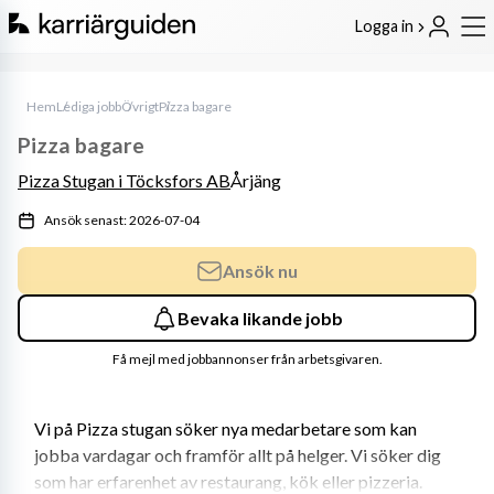
Logga in
Hem
Lediga jobb
Övrigt
Pizza bagare
Pizza bagare
Pizza Stugan i Töcksfors AB
Årjäng
Ansök senast: 2026-07-04
Ansök nu
Bevaka likande jobb
Få mejl med jobbannonser från arbetsgivaren.
Vi på Pizza stugan söker nya medarbetare som kan 
jobba vardagar och framför allt på helger. Vi söker dig 
som har erfarenhet av restaurang, kök eller pizzeria.