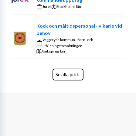
Öppen för alla
Jurek
Stockholms län
Vi fokuserar på din kompetens, inte dina övriga 
Kock och måltidspersonal - vikarie vid
förutsättningar. Vi är öppna för att anpassa rollen eller 
behov
arbetsplatsen efter dina behov.
Vaggeryds kommun - Barn- och
utbildningsförvaltningen
Jönköpings län
Se alla jobb