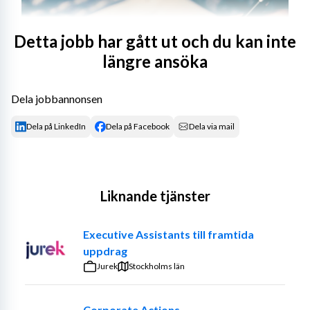
Detta jobb har gått ut och du kan inte
längre ansöka
Dela jobbannonsen
Dela på LinkedIn
Dela på Facebook
Dela via mail
Liknande tjänster
Välkommen till en värderingsstyrd organisation
Executive Assistants till framtida
Attendo Hemtjänst Sigtuna erbjuder personcentrerad 
uppdrag
omsorg till våra kunder. Vi arbetar med utgångspunkt 
Jurek
Stockholms län
från individens behov och önskemål för att säkerställa 
att våra kunder får ett tryggt och självständigt liv i sitt 
Corporate Actions