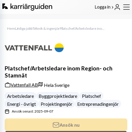
Logga in
Hem
Lediga jobb
Teknik & ingenjör
Platschef/Arbetsledare inom Region- och Stamnät
Platschef/Arbetsledare inom Region- och
Stamnät
Vattenfall AB
Hela Sverige
Arbetsledare
Byggprojektledare
Platschef
Energi - övrigt
Projektingenjör
Entreprenadingenjör
Ansök senast: 2025-09-07
Ansök nu