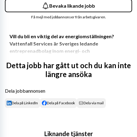
Bevaka likande jobb
Få mejl med jobbannonser från arbetsgivaren.
Vill du bli en viktig del av energiomställningen? 
Vattenfall Services är Sveriges ledande 
entreprenadbolag inom energi- och 
elkraftsområdet och vi utvecklar Sveriges 
Detta jobb har gått ut och du kan inte
energiinfrastruktur! Hos oss jobbar du i en 
längre ansöka
framtidsbransch med stort fokus på en hållbar 
framtid. Vi behöver fler energihjältar och nu söker 
vi Platschef/Arbetsledare som vill vara med på 
Dela jobbannonsen
resan mot ett fossilfritt liv! Är det du? Tillsammans 
gör vi skillnad, för hela samhället. 
Dela på LinkedIn
Dela på Facebook
Dela via mail
I rollen som Platschef/Arbetsledare blir du en del av 
utvecklingen av Sveriges region- och stamnät. I rollen 
kommer du ansvara för samordning med beställare, UE 
Liknande tjänster
och sidoentreprenader för att säkerställa 