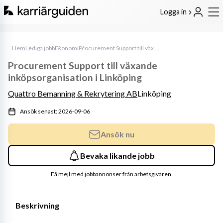
Logga in
Hem
Lediga jobb
Ekonomi
Procurement Support till växande inköpsorganisation i Linköping
Procurement Support till växande
inköpsorganisation i Linköping
Quattro Bemanning & Rekrytering AB
Linköping
Ansök senast: 2026-09-06
Ansök nu
Bevaka likande jobb
Få mejl med jobbannonser från arbetsgivaren.
Beskrivning