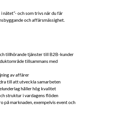
 i nätet”- och som trivs när du får 
ionsbyggande och affärsmässighet.
ch tillhörande tjänster till B2B-kunder
roduktområde tillsammans med 
jning av affärer
ra till att utveckla samarbeten
lunderlag håller hög kvalitet
och struktur i vardagens flöden
aro på marknaden, exempelvis event och 