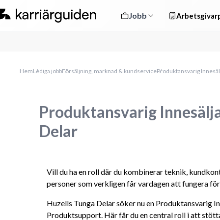
Jobb
Arbetsgivarp
Hem
Lediga jobb
Försäljning, marknad & kundservice
Produktansvarig Innesälj
Produktansvarig Innesäljar
Delar
Vill du ha en roll där du kombinerar teknik, kundkont
personer som verkligen får vardagen att fungera fö
Huzells Tunga Delar söker nu en Produktansvarig Inn
Produktsupport. Här får du en central roll i att stött