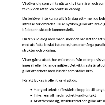
Vi söker dig som vill ta nästa kliv i karriären och so
teknik och affär i en praktisk vardag.
Du behöver inte kunna allt från dag ett – men du behö
intresse för området. Du är nyfiken, gillar att lära dig
både tekniskt och kommersiellt.
Du trivs i dialog med människor och har lätt för att
med att fatta beslut i stunden, hantera många paralle
struktur och ordning.
Vi ser gärna att du har erfarenhet från exempelvis ve
innesälj eller liknande miljöer. Det viktigaste är att
gillar att arbeta med kunder som ställer krav.
För att lyckas i rollen tror vi att du:
Har god teknisk förståelse kopplat till tung
Trivs i en roll med mycket kundkontakt
Är affärsmässig, strukturerad och gillar att 