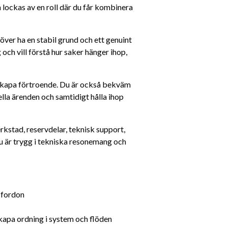
m lockas av en roll där du får kombinera 
ver ha en stabil grund och ett genuint 
 och vill förstå hur saker hänger ihop, 
 skapa förtroende. Du är också bekväm 
lla ärenden och samtidigt hålla ihop 
rkstad, reservdelar, teknisk support, 
 du är trygg i tekniska resonemang och 
a fordon
skapa ordning i system och flöden