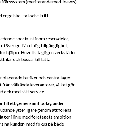
affärssystem (meriterande med Jeeves) 
engelska i tal och skrift
dande specialist inom reservdelar, 
r i Sverige. Med hög tillgänglighet, 
r hjälper Huzells dagligen verkstäder 
bilar och bussar till lätta 
t placerade butiker och centrallager 
 från välkända leverantörer, vilket gör 
tid och med rätt service.
 till ett gemensamt bolag under 
udande ytterligare genom att förena 
gger i linje med företagets ambition 
ör sina kunder- med fokus på både 