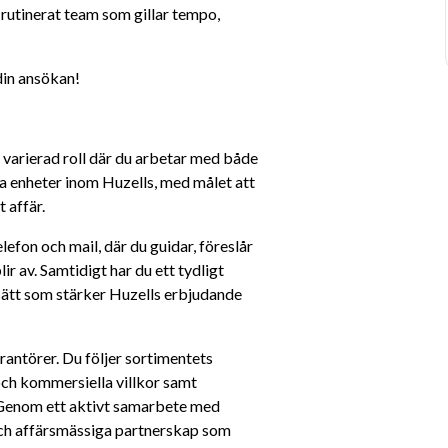
utinerat team som gillar tempo, 
din ansökan!
varierad roll där du arbetar med både 
a enheter inom Huzells, med målet att 
t affär.
lefon och mail, där du guidar, föreslår 
lir av. Samtidigt har du ett tydligt 
sätt som stärker Huzells erbjudande 
antörer. Du följer sortimentets 
och kommersiella villkor samt 
r. Genom ett aktivt samarbete med 
 och affärsmässiga partnerskap som 