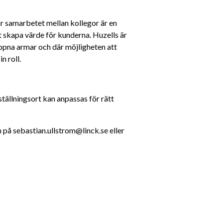
är samarbetet mellan kollegor är en 
t skapa värde för kunderna. Huzells är 
ppna armar och där möjligheten att 
n roll.
ställningsort kan anpassas för rätt 
på sebastian.ullstrom@linck.se eller 