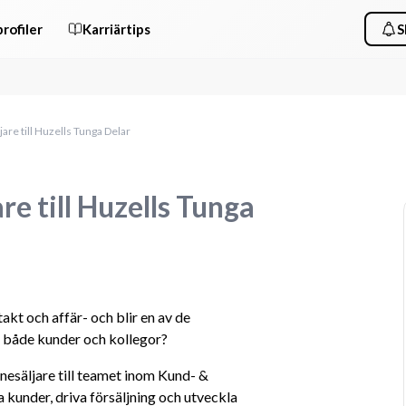
rofiler
Karriärtips
S
are till Huzells Tunga Delar
e till Huzells Tunga
akt och affär- och blir en av de 
r både kunder och kollegor?
esäljare till teamet inom Kund- & 
a kunder, driva försäljning och utveckla 