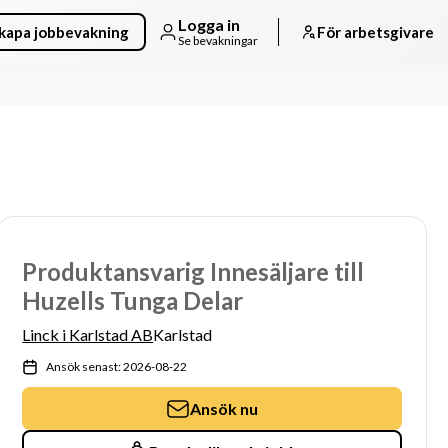
Logga in
kapa jobbevakning
För arbetsgivare
Se bevakningar
Produktansvarig Innesäljare till
Huzells Tunga Delar
Linck i Karlstad AB
Karlstad
Ansök senast: 2026-08-22
Ansök nu