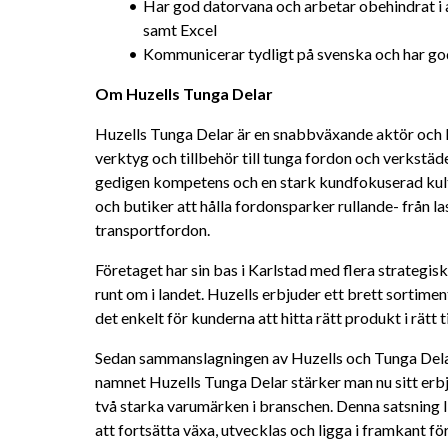
Har god datorvana och arbetar obehindrat i 
samt Excel
Kommunicerar tydligt på svenska och har god 
Om Huzells Tunga Delar
Huzells Tunga Delar är en snabbväxande aktör och le
verktyg och tillbehör till tunga fordon och verkstäde
gedigen kompetens och en stark kundfokuserad kultu
och butiker att hålla fordonsparker rullande- från last
transportfordon.
Företaget har sin bas i Karlstad med flera strategisk
runt om i landet. Huzells erbjuder ett brett sortiment
det enkelt för kunderna att hitta rätt produkt i rätt 
Sedan sammanslagningen av Huzells och Tunga Delar
namnet Huzells Tunga Delar stärker man nu sitt erbj
två starka varumärken i branschen. Denna satsning li
att fortsätta växa, utvecklas och ligga i framkant f