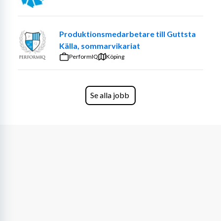
Du kan samarbeta och funka i en grupp.
Tidigare erfarenhet är inget krav men meriterande.
Produktionsmedarbetare till Guttsta
Källa, sommarvikariat
Krav för tjänsten
PerformIQ
Köping
Flytande svenska i tal och skrift
God fysik och samarbetsförmåga
Se alla jobb
En vilja att utvecklas och bidra