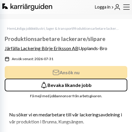
Logga in
Hem
Lediga jobb
Industri, lager & transport
Produktionsarbetare lackerare/slipare
Produktionsarbetare lackerare/slipare
Järfälla Lackering Börje Eriksson AB
Upplands-Bro
Ansök senast: 2026-07-31
Ansök nu
Bevaka likande jobb
Få mejl med jobbannonser från arbetsgivaren.
Nu söker vi en medarbetare till vår lackeringsavdelning i 
vår produktion i Brunna, Kungsängen.