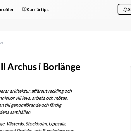
rofiler
Karriärtips
S
nge
ll Archus i Borlänge
ar arkitektur, affärsutveckling och 
niskor vill leva, arbeta och mötas. 
an till genomförande och färdig 
idens samhällen.
ge, Västerås, Stockholm, Uppsala, 
gagerad Projekt- och Byggledare som 