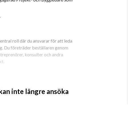
?
ral roll där du ansvarar för att leda 
. Du företräder beställaren genom 
ntreprenörer, konsulter och andra 
kt.
on från tidiga skeden till överlämning
 kan inte längre ansöka
ål för tid, kostnad, kvalitet och 
ch entreprenörer
nikation med beställare och övriga 