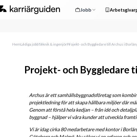
Jobb
Arbetsgivarp
Hem
Lediga jobb
Teknik & ingenjör
Projekt- och Byggledare till Archus i Borlä
Projekt- och Byggledare ti
Archus är ett samhällsbyggnadsföretag som kombiner
projektledning för att skapa hållbara miljöer där män
Genom att förstå hela kedjan – från idé och detaljpl
byggnad – hjälper vi våra kunder att utveckla framt
Vi är idag cirka 80 medarbetare med kontor i Borlän
Göteborg och Malmö. Nu söker vi en erfaren och en