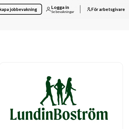
Logga in
kapa jobbevakning
För arbetsgivare
Se bevakningar