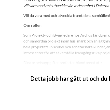
vill vara med och utveckla vår verksamhet i Dalarna.
Vill du vara med och utveckla framtidens samhällen
Om rollen
Som Projekt- och Byggledare hos Archus får du en cent
och samordna projekt inom hus, mark och anläggning
hela projektets livscykel och arbetar nära kunder, e
intressenter för att säkerställa framgångsrika proje
Dina arbetsuppgifter omfattar bland annat att:
• Leda och samordna projektering och/eller produkti
Detta jobb har gått ut och du
• Säkerställa att projekt genomförs enligt uppsatta m
arbetsmiljö
• Ansvara för uppföljning av avtal med konsulter o
• Driva riskhantering, ändringshantering och kommu