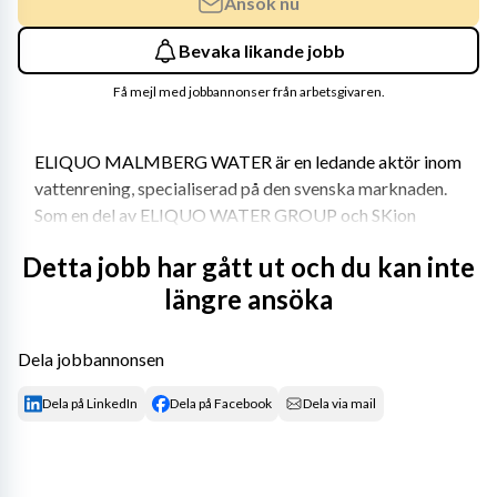
Ansök nu
Bevaka likande jobb
Få mejl med jobbannonser från arbetsgivaren.
ELIQUO MALMBERG WATER är en ledande aktör inom 
vattenrening, specialiserad på den svenska marknaden. 
Som en del av ELIQUO WATER GROUP och SKion 
Water GmbH kombinerar företaget teknisk 
Detta jobb har gått ut och du kan inte
spetskompetens med en stark vision om en cirkulär och 
längre ansöka
hållbar framtid. ELIQUO MALMBERG WATER 
utvecklar reningsverk som inte bara renar vatten, utan 
även återvinner energi och näringsämnen för en grönare 
Dela jobbannonsen
värld. Är du redo att bli en del av ett företag som driver 
VA-Sverige framåt och skapar verklig förändring?
Dela på LinkedIn
Dela på Facebook
Dela via mail
www.eliquomalmbergwater.com