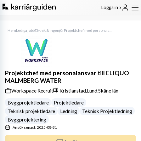
Logga in
Hem
Lediga jobb
Teknik & ingenjör
Projektchef med personalansvar till ELIQUO MALMBERG WATER
Projektchef med personalansvar till ELIQUO
MALMBERG WATER
Workspace Recruit
Kristianstad,
Lund,
Skåne län
Byggprojektledare
Projektledare
Teknisk projektledare
Ledning
Teknisk Projektledning
Byggprojektering
Ansök senast: 2025-08-31