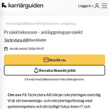
Logga in
Hem
Lediga jobb
Ekonomi
Projektekonom - anläggningsprojekt
Projektekonom - anläggningsprojekt
Techrytera AB
Stockholm
Ansök senast: 2026-09-07
Ansök nu
Bevaka likande jobb
Få mejl med jobbannonser från arbetsgivaren.
Om oss
 På Techrytera AB börjar rekryteringen med dig. 
Vi är ett bemannings- och rekryteringsföretag med 
spetskompetens och ett tydligt fokus inom IT och 