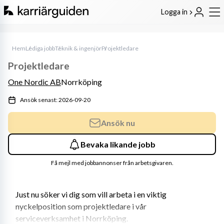
Logga in
Hem
Lediga jobb
Teknik & ingenjör
Projektledare
Projektledare
One Nordic AB
Norrköping
Ansök senast: 2026-09-20
Ansök nu
Bevaka likande jobb
Få mejl med jobbannonser från arbetsgivaren.
Just nu söker vi dig som vill arbeta i en viktig 
nyckelposition som projektledare i vår 
serviceverksamhet i Norrköping.