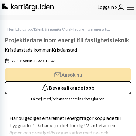
Logga in
Hem
Lediga jobb
Teknik & ingenjör
Projektledare inom energi till fastighetsteknik
Projektledare inom energi till fastighetsteknik
Kristianstads kommun
Kristianstad
Ansök senast: 2025-12-07
Ansök nu
Bevaka likande jobb
Få mejl med jobbannonser från arbetsgivaren.
Har du gedigen erfarenhet i energifrågor kopplade till 
byggnader? Då har vi jobbet för dig! Vi arbetar i en 
öppen och prestigelös organisation med ny- och 