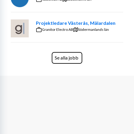
skapa en god arbetsmiljö och teamkänsla. I din vardag 
kombinerar du operativa uppgifter med administrativa 
och strategiska delar, vilket gör rollen både varierad och 
Projektledare Västerås, Mälardalen
utvecklande.
Granitor Electro AB
Södermanlands län
På Cramo strävar vi efter att alltid ligga i framkant med 
samhällsutvecklingen. Vi bidrar inte bara till våra 
kunders framgång utan till samhället i stort. Nyckeln till 
Se alla jobb
vår framgång är våra fantastiska medarbetare som har 
en positiv ”allt är möjligt”-attityd. För oss är det viktigt 
att arbeta för en mer inkluderande arbetsplats där alla 
våra medarbetare får möjlighet att uppnå sin fulla 
potential. Cramo erbjuder goda utvecklingsmöjligheter 
och anställnings- och personalförmåner. Dessutom 
värnar vi om våra medarbetares hälsa och välmående, 
och erbjuder en arbetsmiljö, där alla ska trivas och känna 
sig uppskattade.  
Kollektivavtal: Basindustrin - Unionen, Sveriges 