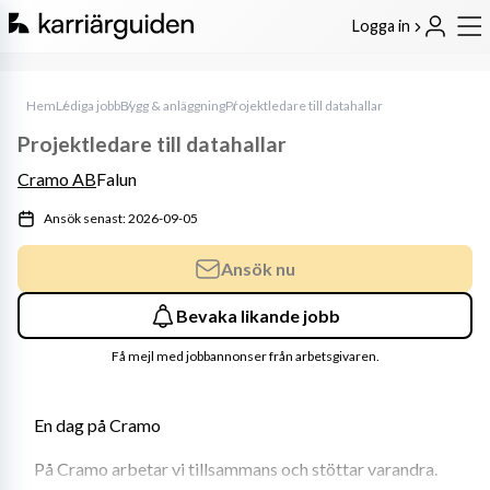
Logga in
Hem
Lediga jobb
Bygg & anläggning
Projektledare till datahallar
Projektledare till datahallar
Cramo AB
Falun
Ansök senast: 2026-09-05
Ansök nu
Bevaka likande jobb
Få mejl med jobbannonser från arbetsgivaren.
En dag på Cramo
På Cramo arbetar vi tillsammans och stöttar varandra. 