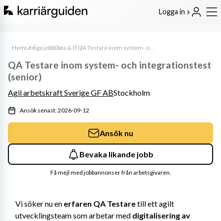
Logga in
Hem
Lediga jobb
Data & IT
QA Testare inom system- och integrationstest (senior)
QA Testare inom system- och integrationstest
(senior)
Agil arbetskraft Sverige GF AB
Stockholm
Ansök senast: 2026-09-12
Ansök nu
Bevaka likande jobb
Få mejl med jobbannonser från arbetsgivaren.
Vi söker nu en 
erfaren QA Testare
 till ett agilt 
utvecklingsteam som arbetar med 
digitalisering av 