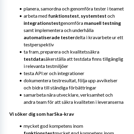
planera, samordna och genomföra tester i teamet
arbeta med 
funktionstest
, 
systemtest
 och 
integrationstest
genomföra 
manuell testning
samt implementera och underhålla 
automatiserade tester
delta i kravarbete ur ett 
testperspektiv
ta fram, preparera och kvalitetssäkra 
testdata
säkerställa att testdata finns tillgänglig 
i relevanta testmiljöer
testa API:er och integrationer
dokumentera testresultat, följa upp avvikelser 
och bidra till ständiga förbättringar
samarbeta nära utvecklare, verksamhet och 
andra team för att säkra kvaliteten i leveranserna
Vi söker dig som harSka-krav
mycket god kompetens inom 
funktionstest
mycket god kompetens inom 