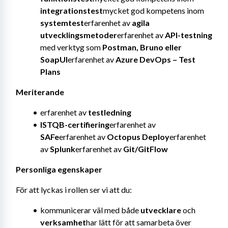
integrationstest
mycket god kompetens inom 
systemtest
erfarenhet av 
agila 
utvecklingsmetoder
erfarenhet av 
API-testning
med verktyg som 
Postman, Bruno eller 
SoapUI
erfarenhet av 
Azure DevOps – Test 
Plans
Meriterande
erfarenhet av 
testledning
ISTQB-certifiering
erfarenhet av 
SAFe
erfarenhet av 
Octopus Deploy
erfarenhet 
av 
Splunk
erfarenhet av 
Git/GitFlow
Personliga egenskaper
För att lyckas i rollen ser vi att du:
kommunicerar väl med både 
utvecklare
 och 
verksamhet
har lätt för att samarbeta över 