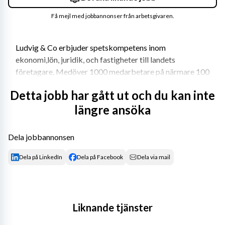
Få mejl med jobbannonser från arbetsgivaren.
Ludvig & Co erbjuder spetskompetens inom 
ekonomi,lön, juridik, och fastigheter till landets 
företagare. Medöver 1000 medarbetare på närmare 100 
orter över hela landet har vi en oslagbar 
Detta jobb har gått ut och du kan inte
kompetensbredd. Vill du hänga med på vår resa? Vi ger 
längre ansöka
dig kraft att växa!
Dela jobbannonsen
Om rollen
Dela på LinkedIn
Dela på Facebook
Dela via mail
Som Rådgivare har du ett nära samarbete med våra 
kunder och bidrar med proaktiv rådgivning som gör 
skillnad. Din roll hos oss innebär:
Liknande tjänster
Bokslut och deklarationer, ekonomistyrning och 
skatterådgivning.