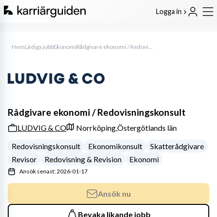
Logga in
Hem
Lediga jobb
Ekonomi
Rådgivare ekonomi / Redovisningskonsult
Rådgivare ekonomi / Redovisningskonsult
LUDVIG & CO
Norrköping,
Östergötlands län
Redovisningskonsult
Ekonomikonsult
Skatterådgivare
Revisor
Redovisning & Revision
Ekonomi
Ansök senast: 2026-01-17
Ansök nu
Bevaka likande jobb