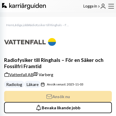
Logga in
Hem
Lediga jobb
Radiofysiker till Ringhals – För en Säker och Fossilfri Framtid
Radiofysiker till Ringhals – För en Säker och
Fossilfri Framtid
Vattenfall AB
Varberg
Radiolog
Läkare
Ansök senast: 2025-11-03
Ansök nu
Bevaka likande jobb