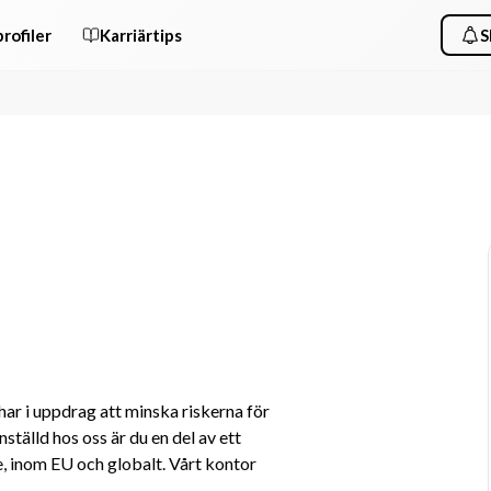
rofiler
Karriärtips
S
ar i uppdrag att minska riskerna för 
tälld hos oss är du en del av ett 
e, inom EU och globalt. Vårt kontor 