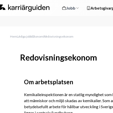
Jobb
Arbetsgivarp
Hem
Lediga jobb
Ekonomi
Redovisningsekonom
Redovisningsekonom
Om arbetsplatsen
Kemikalieinspektionen är en statlig myndighet som h
att människor och miljö skadas av kemikalier. Som ans
betydelsefullt arbete för hållbar utveckling i Sverig
ligger i centrala Sundbyberg. 