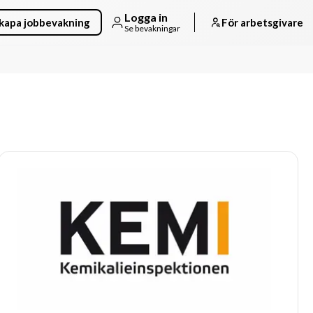
Logga in
kapa jobbevakning
För arbetsgivare
Se bevakningar