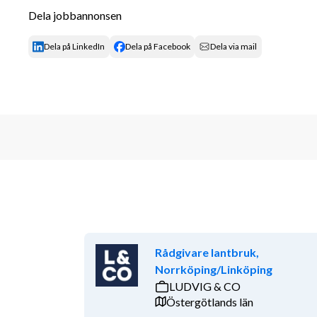
Dela jobbannonsen
Ekonomifunktionen inom sekretariatet ger stöd till 
Dela på LinkedIn
Dela på Facebook
Dela via mail
och sekretariaten i ekonomiska frågor. Ekonomifunk
verksamhetsplanering och verksamhetsutveckling i
Huvudsakliga ansvarsområden är bokföring, fakturer
övergripande ekonomisk uppföljning, ta fram budget
ekonomistyrning och utveckling, avtals- och uppha
Arbetsuppgifter
De viktigaste arbetsuppgifterna inom Ekonomienhet
Rådgivare lantbruk,
- Att delta i löpande redovisningsarbete och bokslu
Norrköping/Linköping
LUDVIG & CO
- Att utveckla och dokumentera rutiner
Östergötlands län