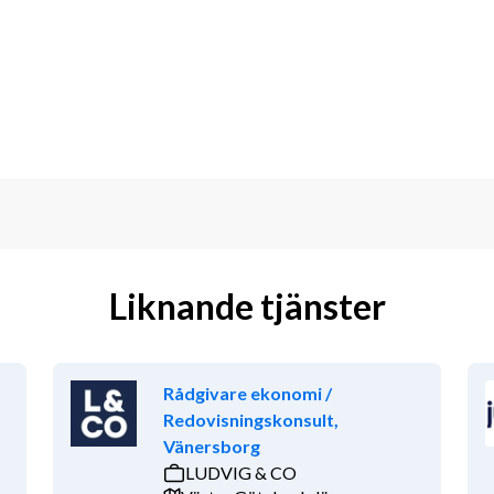
ledningen, samt bistår avdelningarna 
tionen ansvarar även för övergripande 
nom sitt ansvarsområde.
ing, betala leverantörsfakturor, 
underlag, bokslut och årsredovisning, 
ndlingsverksamhet.
Liknande tjänster
en blir:
Rådgivare ekonomi /
t
Redovisningskonsult,
Vänersborg
LUDVIG & CO