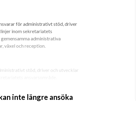
svarar för administrativt stöd, driver 
tlinjer inom sekretariatets 
av gemensamma administrativa 
, växel och reception. 
ministrativt stöd, driver och utvecklar 
sekretariatets ansvarsområde. 
 kan inte längre ansöka
dministrativa stödsystem avseende 
ästeri. Under 2025 kommer vi att gå in 
lkund hos SSC kommer de att hantera 
 inte som i dag ha egen drift med 