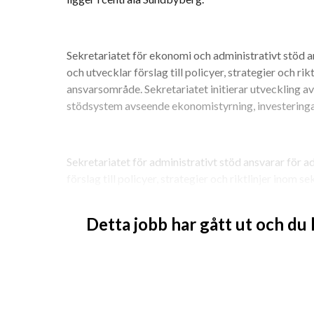
Sekretariatet för ekonomi och administrativt stöd an
och utvecklar förslag till policyer, strategier och rik
ansvarsområde. Sekretariatet initierar utveckling 
stödsystem avseende ekonomistyrning, investeringar
Sekretariatet för administrativt stöd ansvarar för ad
förslag till policyer, strategier och riktlinjer inom 
Detta jobb har gått ut och du
Sekretariatet initierar utveckling av gemensamma a
ekonomistyrning, investeringar, reception och vaktm
i Statens Servicecenters redovisningstjänst. Som he
driften av ekonomisystemet och myndigheten behöver
tillhörande underhåll och uppgraderingar.