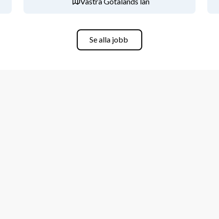
Västra Götalands län
sområdet exempelvis projektredovisning
Se alla jobb
som rör ditt arbetsområde
enter.
tar självständigt och är drivande samt 
måga att uttrycka dig i tal och skrift 
genskaper.