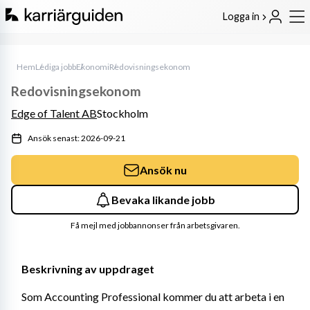
Logga in
Hem
Lediga jobb
Ekonomi
Redovisningsekonom
Redovisningsekonom
Edge of Talent AB
Stockholm
Ansök senast: 2026-09-21
Ansök nu
Bevaka likande jobb
Få mejl med jobbannonser från arbetsgivaren.
Beskrivning av uppdraget
Som Accounting Professional kommer du att arbeta i en 