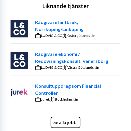
Liknande tjänster
Rådgivare lantbruk,
Norrköping/Linköping
LUDVIG & CO
Östergötlands län
Rådgivare ekonomi /
Redovisningskonsult, Vänersborg
LUDVIG & CO
Västra Götalands län
Konsultuppdrag som Financial
Controller
Jurek
Stockholms län
Se alla jobb