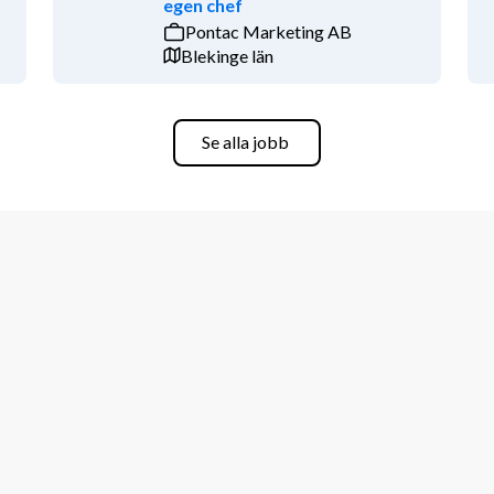
egen chef
Pontac Marketing AB
Blekinge län
ngår förmåner som tjänstepension, 
.
Se alla jobb
ring & Bemanning. Vid frågor är du 
skonsult Matilda Thelin 
nsökan via www.jurek.se redan idag!
t.