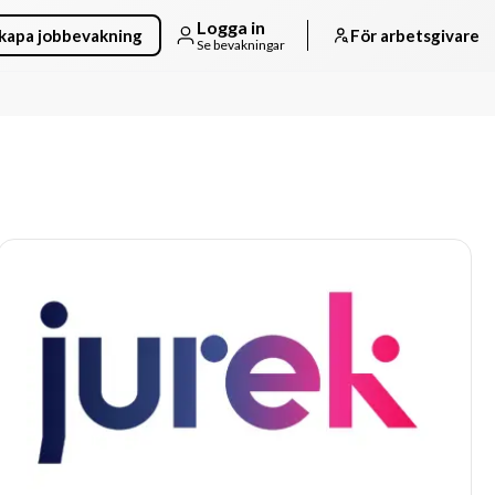
Logga in
kapa jobbevakning
För arbetsgivare
Se bevakningar