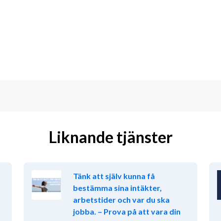
ingsarbete, gärna från byrå. 
e, men vi värdesätter din erfarenhet, 
ljär miljö där man hjälper varandra. Du 
gogisk förmåga samt ett positivt 
ger vi stor vikt vid personlighet och 
Liknande tjänster
Tänk att själv kunna få
bestämma sina intäkter,
 arbete på en prestigelös arbetsplats. 
arbetstider och var du ska
renhet och erbjuder möjligheter till 
jobba. – Prova på att vara din
eam som stöttar varandra och bidrar till 