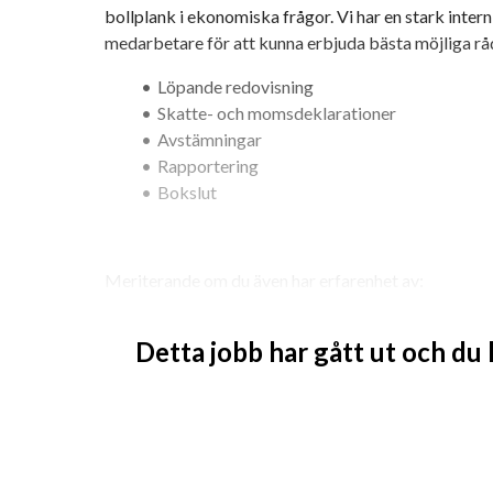
bollplank i ekonomiska frågor. Vi har en stark inte
medarbetare för att kunna erbjuda bästa möjliga rå
Löpande redovisning
Skatte- och momsdeklarationer
Avstämningar
Rapportering
Bokslut
Meriterande om du även har erfarenhet av:
Årsredovisningar
Detta jobb har gått ut och du
Deklarationer
Lönehantering
Rådgivning
Vem är du?