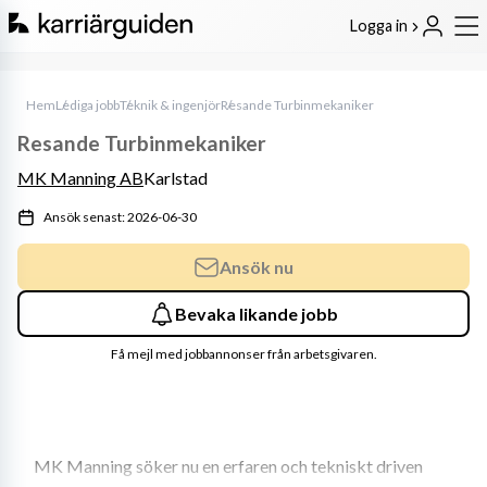
Logga in
Hem
Lediga jobb
Teknik & ingenjör
Resande Turbinmekaniker
Resande Turbinmekaniker
MK Manning AB
Karlstad
Ansök senast: 2026-06-30
Ansök nu
Bevaka likande jobb
Få mejl med jobbannonser från arbetsgivaren.
MK Manning söker nu en erfaren och tekniskt driven 