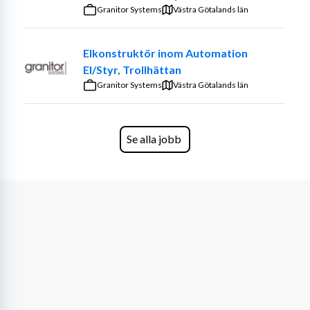
kundens och MK Mannings rutiner.
Granitor Systems
Västra Götalands län
Representera företaget professionellt ute hos 
kund.
Elkonstruktör inom Automation
El/Styr, Trollhättan
Kvalifikationer
Granitor Systems
Västra Götalands län
Vi söker dig som har:
Utbildning inom maskinteknik, underhållsteknik 
Se alla jobb
eller motsvarande erfarenhet.
Praktisk erfarenhet av turbiner, mekanik eller 
maskinsystem inom industri/energi.
God förståelse för tekniska ritningar, manualer 
och scheman.
Erfarenhet av roterande maskineri är starkt 
meriterande.
Förmåga att arbeta självständigt och ta ansvar på 
plats hos kund.
God samarbetsförmåga och ett tekniskt 
problemlösningstänk.