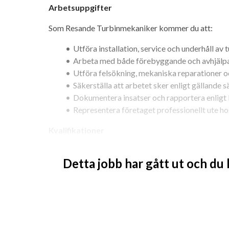
Arbetsuppgifter
Som Resande Turbinmekaniker kommer du att:
Utföra installation, service och underhåll av 
Arbeta med både förebyggande och avhjälpa
Utföra felsökning, mekaniska reparationer o
Säkerställa att arbetet sker enligt gällande s
Dokumentera insatser och rapportera enligt
Representera företaget professionellt ute ho
Kvalifikationer
Vi söker dig som har:
Detta jobb har gått ut och du
Utbildning inom maskinteknik, underhållstek
Praktisk erfarenhet av turbiner, mekanik ell
God förståelse för tekniska ritningar, manua
Erfarenhet av roterande maskineri är starkt 
Förmåga att arbeta självständigt och ta ansv