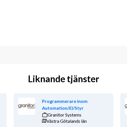
blemlösningstänk.
kortare och längre perioder.
iterande.
er i Sverige.
om industri och energi.
ftig lön.
h utbildar varandra.
gar och teknisk utveckling.
Liknande tjänster
Programmerare inom
Automation/El/Styr
Granitor Systems
Västra Götalands län