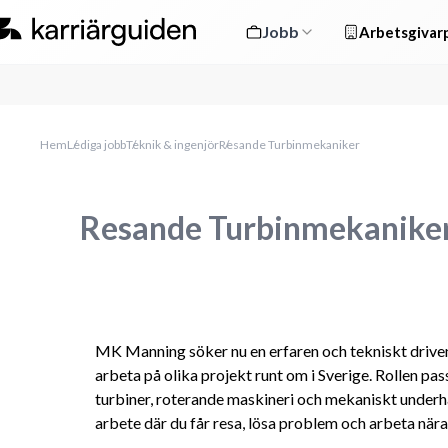
Jobb
Arbetsgivarp
Hem
Lediga jobb
Teknik & ingenjör
Resande Turbinmekaniker
Resande Turbinmekanike
MK Manning söker nu en erfaren och tekniskt drive
arbeta på olika projekt runt om i Sverige. Rollen pas
turbiner, roterande maskineri och mekaniskt underhål
arbete där du får resa, lösa problem och arbeta nära