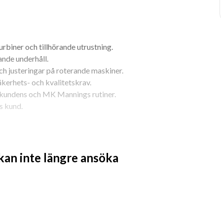
turbiner och tillhörande utrustning.
nde underhåll.
ch justeringar på roterande maskiner.
äkerhets- och kvalitetskrav.
 kundens och MK Mannings rutiner.
s kund.
 kan inte längre ansöka
nik eller motsvarande erfarenhet.
er maskinsystem inom industri/energi.
ler och scheman.
meriterande.
ar på plats hos kund.