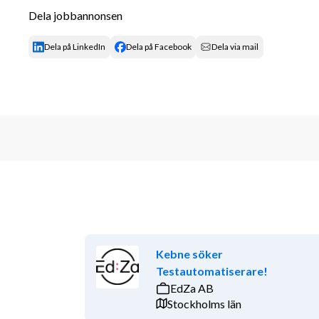
God samarbetsförmåga och ett tekniskt pro
Dela jobbannonsen
B-körkort.
Möjlighet och vilja att resa i tjänsten, både 
Dela på LinkedIn
Dela på Facebook
Dela via mail
God svenska i tal och skrift. Engelska är mer
Vi erbjuder
Spännande och varierande projekt på olika ort
Möjlighet att arbeta med avancerad teknik in
Trygga anställningsvillkor och konkurrenskra
Ett engagerat team som stöttar, utvecklar oc
Möjligheter till vidareutbildning, certifierin
Kebne söker
Testautomatiserare!
EdZa AB
Stockholms län