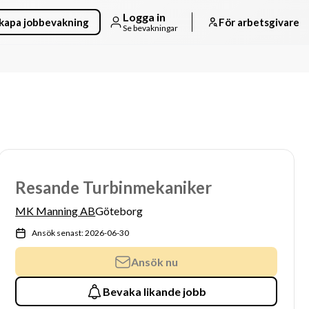
Logga in
kapa jobbevakning
För arbetsgivare
Se bevakningar
Resande Turbinmekaniker
MK Manning AB
Göteborg
Ansök senast: 2026-06-30
Ansök nu
Bevaka likande jobb