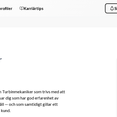
rofiler
Karriärtips
S
r
n Turbinmekaniker som trivs med att 
sar dig som har god erfarenhet av 
l — och som samtidigt gillar ett 
 kund.