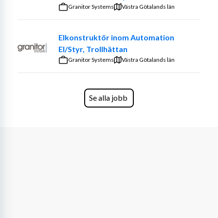
kundens och MK Mannings rutiner.
Granitor Systems
Västra Götalands län
Representera företaget professionellt ute hos 
kund.
Elkonstruktör inom Automation
El/Styr, Trollhättan
Kvalifikationer
Granitor Systems
Västra Götalands län
Vi söker dig som har:
Utbildning inom maskinteknik, underhållsteknik 
Se alla jobb
eller motsvarande erfarenhet.
Praktisk erfarenhet av turbiner, mekanik eller 
maskinsystem inom industri/energi.
God förståelse för tekniska ritningar, manualer 
och scheman.
Erfarenhet av roterande maskineri är starkt 
meriterande.
Förmåga att arbeta självständigt och ta ansvar på 
plats hos kund.
God samarbetsförmåga och ett tekniskt 
problemlösningstänk.