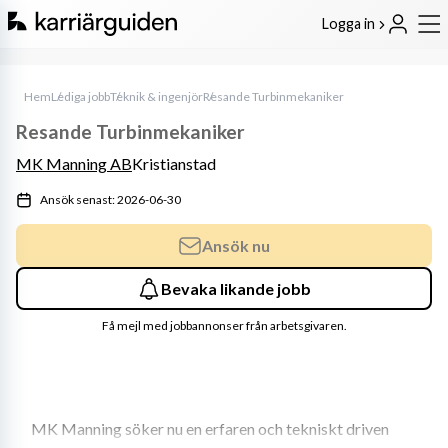
Logga in
Hem
Lediga jobb
Teknik & ingenjör
Resande Turbinmekaniker
Resande Turbinmekaniker
MK Manning AB
Kristianstad
Ansök senast: 2026-06-30
Ansök nu
Bevaka likande jobb
Få mejl med jobbannonser från arbetsgivaren.
MK Manning söker nu en erfaren och tekniskt driven 