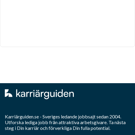
Karriärguiden.se - Sveriges ledande jobbsajt sedan 2004.
Utforska lediga jobb från attraktiva arbetsgivare. Ta nästa
steg i Din karriär och förverkliga Din fulla potential.