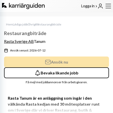
Logga in
Hem
Lediga jobb
Övrigt
Restaurangbiträde
Restaurangbiträde
Rasta Sverige AB
Tanum
Ansök senast: 2026-07-12
Ansök nu
Bevaka likande jobb
Få mejl med jobbannonser från arbetsgivaren.
Rasta Tanum är en anläggning som ingår i den 
välkända Rasta kedjan med 30 mötesplatser runt 
om i Sverige där vi driver Restaurang, butik & 