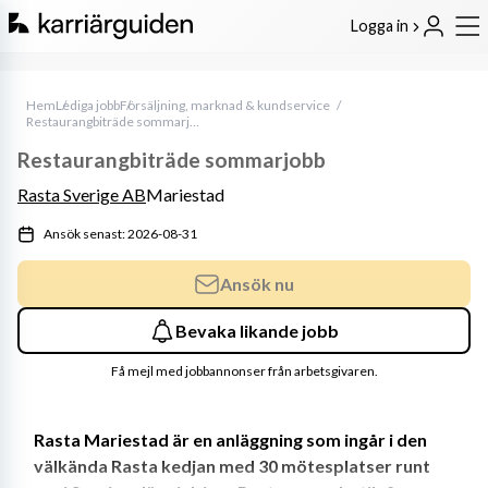
Logga in
Hem
Lediga jobb
Försäljning, marknad & kundservice
Restaurangbiträde sommarjobb
Restaurangbiträde sommarjobb
Rasta Sverige AB
Mariestad
Ansök senast: 2026-08-31
Ansök nu
Bevaka likande jobb
Få mejl med jobbannonser från arbetsgivaren.
Rasta Mariestad är en anläggning som ingår i den 
välkända Rasta kedjan med 30 mötesplatser runt 