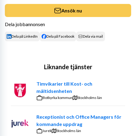
Ansök nu
Dela jobbannonsen
Dela på LinkedIn
Dela på Facebook
Dela via mail
Liknande tjänster
Timvikarier till Kost- och
måltidsenheten
Botkyrka kommun
Stockholms län
Receptionist och Office Managers för
kommande uppdrag
Jurek
Stockholms län