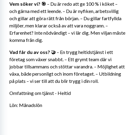
Vem söker vi? 🎯
 – Du är redo att ge 100 % i köket – 
och gärna med ett leende. – Du är nyfiken, arbetsvillig 
och gillar att göra rätt från början. – Du gillar fartfyllda 
miljöer, men klarar också av att vara noggrann. – 
Erfarenhet? Inte nödvändigt – vi lär dig. Men viljan måste 
komma från dig.
Vad får du av oss? 🤝
 – En trygg heltidstjänst i ett 
företag som växer snabbt. – Ett grymt team där vi 
jobbar tillsammans och stöttar varandra. – Möjlighet att 
växa, både personligt och inom företaget. – Utbildning 
på plats – vi ser till att du blir trygg i din roll.
Omfattning om tjänst - Heltid
Lön: Månadslön