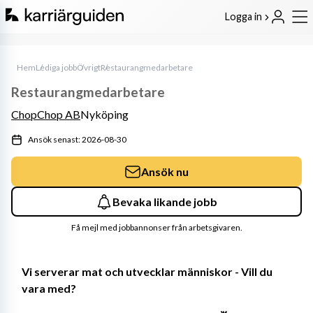
Logga in
Hem
Lediga jobb
Övrigt
Restaurangmedarbetare
Restaurangmedarbetare
ChopChop AB
Nyköping
Ansök senast: 2026-08-30
Ansök nu
Bevaka likande jobb
Få mejl med jobbannonser från arbetsgivaren.
Vi serverar mat och utvecklar människor - Vill du 
vara med?