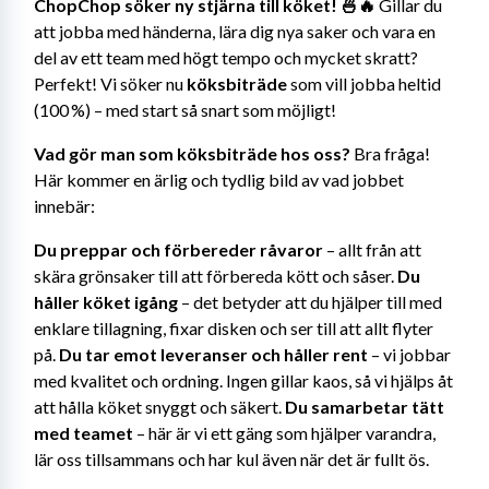
ChopChop söker ny stjärna till köket! 🍜🔥
 Gillar du 
att jobba med händerna, lära dig nya saker och vara en 
del av ett team med högt tempo och mycket skratt? 
Perfekt! Vi söker nu 
köksbiträde
 som vill jobba heltid 
(100 %) – med start så snart som möjligt!
Vad gör man som köksbiträde hos oss?
 Bra fråga! 
Här kommer en ärlig och tydlig bild av vad jobbet 
innebär:
Du preppar och förbereder råvaror
 – allt från att 
skära grönsaker till att förbereda kött och såser. 
Du 
håller köket igång
 – det betyder att du hjälper till med 
enklare tillagning, fixar disken och ser till att allt flyter 
på. 
Du tar emot leveranser och håller rent
 – vi jobbar 
med kvalitet och ordning. Ingen gillar kaos, så vi hjälps åt 
att hålla köket snyggt och säkert. 
Du samarbetar tätt 
med teamet
 – här är vi ett gäng som hjälper varandra, 
lär oss tillsammans och har kul även när det är fullt ös.