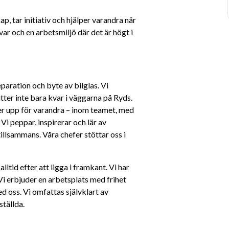
, tar initiativ och hjälper varandra när 
ar och en arbetsmiljö där det är högt i 
aration och byte av bilglas. Vi 
ter inte bara kvar i väggarna på Ryds. 
ller upp för varandra – inom teamet, med 
i peppar, inspirerar och lär av 
tillsammans. Våra chefer stöttar oss i 
tid efter att ligga i framkant. Vi har 
Vi erbjuder en arbetsplats med frihet 
d oss. Vi omfattas självklart av 
tällda. 