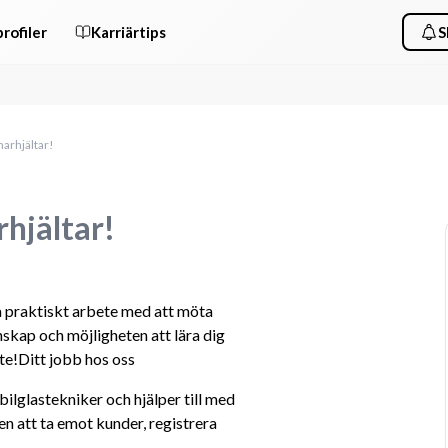
rofiler
Karriärtips
S
arhjältar!
hjältar!
 praktiskt arbete med att möta 
skap och möjligheten att lära dig 
te!Ditt jobb hos oss
lglastekniker och hjälper till med 
n att ta emot kunder, registrera 
!