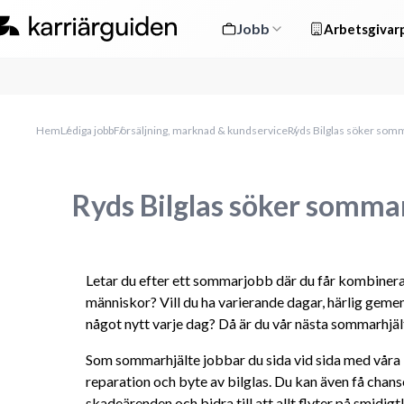
Jobb
Arbetsgivarp
Hem
Lediga jobb
Försäljning, marknad & kundservice
Ryds Bilglas söker somm
Ryds Bilglas söker sommar
Letar du efter ett sommarjobb där du får kombinera
människor? Vill du ha varierande dagar, härlig gemen
något nytt varje dag? Då är du vår nästa sommarhjäl
Som sommarhjälte jobbar du sida vid sida med våra bi
reparation och byte av bilglas. Du kan även få chanse
skadeärenden och bidra till att allt flyter på smidigt