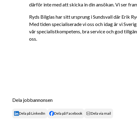
därför inte med att skicka in din ansökan. Vi ser fra
Ryds Bilglas har sitt ursprung i Sundsvall där Erik R
Med tiden specialiserade vi oss och idag är vi Sverig
vår specialistkompetens, bra service och god tillgän
oss.
Dela jobbannonsen
Dela på LinkedIn
Dela på Facebook
Dela via mail