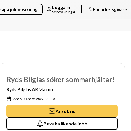
Logga in
kapa jobbevakning
För arbetsgivare
Se bevakningar
Ryds Bilglas söker sommarhjältar!
Ryds Bilglas AB
Malmö
Ansök senast: 2026-08-30
Ansök nu
Bevaka likande jobb