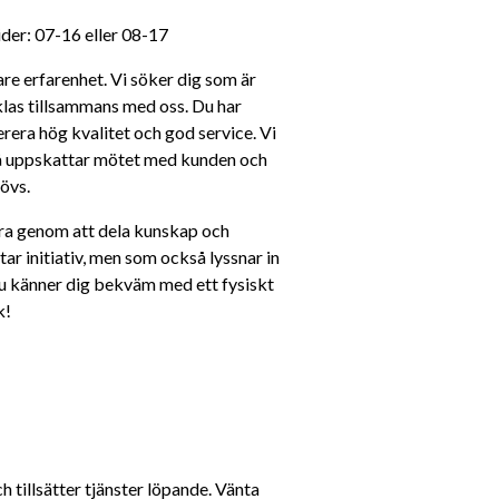
er: 07-16 eller 08-17 
re erfarenhet. Vi söker dig som är 
klas tillsammans med oss. Du har 
erera hög kvalitet och god service. Vi 
så uppskattar mötet med kunden och 
övs.
ra genom att dela kunskap och 
ar initiativ, men som också lyssnar in 
u känner dig bekväm med ett fysiskt 
k!
tillsätter tjänster löpande. Vänta 