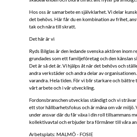
Hos oss är samarbete en självklarhet. Vi delar kunskap
det behövs. Här får du en kombination av frihet, ansv
tak och nära till skratt.
Det här är vi
Ryds Bilglas är den ledande svenska aktören inom rep
grundades som ett familjeföretag och den känslan sit
Det är så det är. Vi hjälps åt när det behövs och stä
andra verkstäder och andra delar av organisationen. V
varandra. Hela tiden. För vi blir starkare och bättre 
vårt arbete och i vår utveckling.
Fordonsbranschen utvecklas ständigt och vi strävar all
ett stor hållbarhetsfokus och är måna om vår miljö. 
under ansvar där du får växa i din roll tillsammans me
kollektivavtal och erbjuder bra förmåner till våra ans
Arbetsplats: MALMÖ - FOSIE 