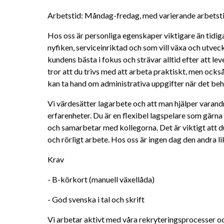
Arbetstid: Måndag-fredag, med varierande arbetstid
Hos oss är personliga egenskaper viktigare än tidiga
nyfiken, serviceinriktad och som vill växa och utvec
kundens bästa i fokus och strävar alltid efter att lev
tror att du trivs med att arbeta praktiskt, men ock
kan ta hand om administrativa uppgifter när det beh
Vi värdesätter lagarbete och att man hjälper varand
erfarenheter. Du är en flexibel lagspelare som gärna t
och samarbetar med kollegorna. Det är viktigt att d
och rörligt arbete. Hos oss är ingen dag den andra li
Krav
- B-körkort (manuell växellåda) 
- God svenska i tal och skrift
Vi arbetar aktivt med våra rekryteringsprocesser och 