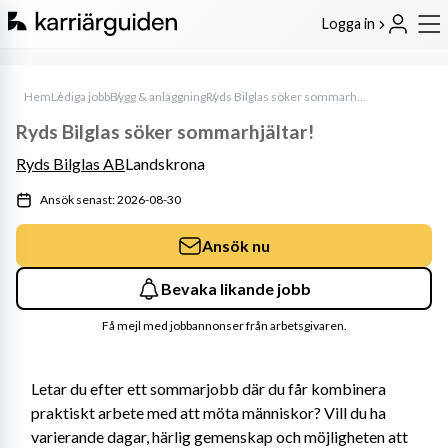
Logga in
Hem
Lediga jobb
Bygg & anläggning
Ryds Bilglas söker sommarhjältar!
Ryds Bilglas söker sommarhjältar!
Ryds Bilglas AB
Landskrona
Ansök senast: 2026-08-30
Ansök nu
Bevaka likande jobb
Få mejl med jobbannonser från arbetsgivaren.
Letar du efter ett sommarjobb där du får kombinera 
praktiskt arbete med att möta människor? Vill du ha 
varierande dagar, härlig gemenskap och möjligheten att 