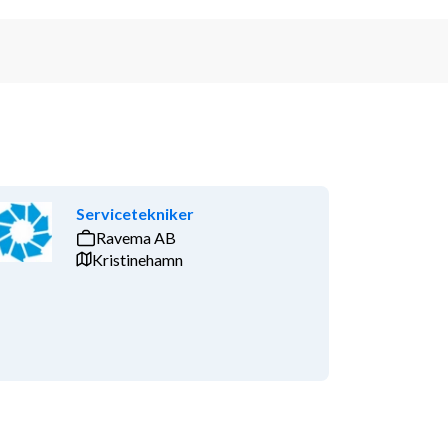
Servicetekniker
Ravema AB
Kristinehamn