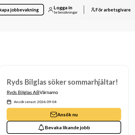
Logga in
kapa jobbevakning
För arbetsgivare
Se bevakningar
Ryds Bilglas söker sommarhjältar!
Ryds Bilglas AB
Värnamo
Ansök senast: 2026-09-04
Ansök nu
Bevaka likande jobb