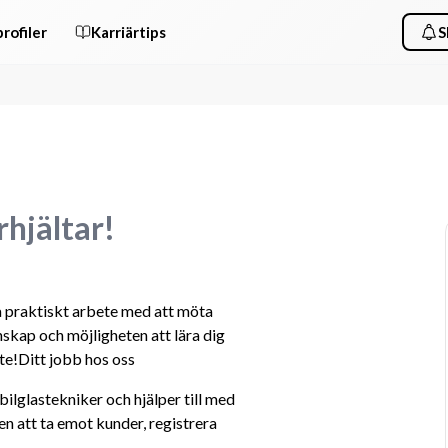
rofiler
Karriärtips
S
hjältar!
 praktiskt arbete med att möta 
skap och möjligheten att lära dig 
te!Ditt jobb hos oss
lglastekniker och hjälper till med 
n att ta emot kunder, registrera 
!