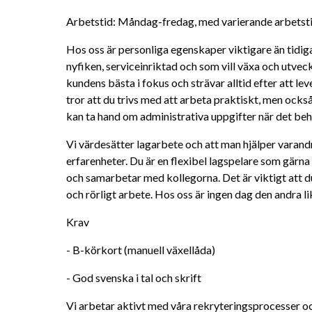
Arbetstid: Måndag-fredag, med varierande arbetstid
Hos oss är personliga egenskaper viktigare än tidiga
nyfiken, serviceinriktad och som vill växa och utvec
kundens bästa i fokus och strävar alltid efter att lev
tror att du trivs med att arbeta praktiskt, men ock
kan ta hand om administrativa uppgifter när det beh
Vi värdesätter lagarbete och att man hjälper varand
erfarenheter. Du är en flexibel lagspelare som gärna t
och samarbetar med kollegorna. Det är viktigt att d
och rörligt arbete. Hos oss är ingen dag den andra li
Krav
- B-körkort (manuell växellåda) 
- God svenska i tal och skrift
Vi arbetar aktivt med våra rekryteringsprocesser och 