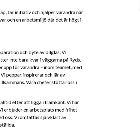
, tar initiativ och hjälper varandra när 
ar och en arbetsmiljö där det är högt i 
aration och byte av bilglas. Vi 
ter inte bara kvar i väggarna på Ryds. 
ller upp för varandra – inom teamet, med 
i peppar, inspirerar och lär av 
tillsammans. Våra chefer stöttar oss i 
tid efter att ligga i framkant. Vi har 
Vi erbjuder en arbetsplats med frihet 
d oss. Vi omfattas självklart av 
tällda. 