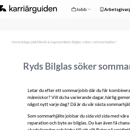
Jobb
Arbetsgivarp
Hem
Lediga jobb
Teknik & ingenjör
Ryds Bilglas söker sommarhjältar!
Ryds Bilglas söker sommar
Letar du efter ett sommarjobb där du får kombinera
människor? Vill du ha varierande dagar, härlig gemen
något nytt varje dag? Då är du vår nästa sommarhjäl
Som sommarhjälte jobbar du sida vid sida med våra bi
reparation och byte av bilglas. Du kan även få chanse
skadeärenden och bidra till att allt flyter på smidigt