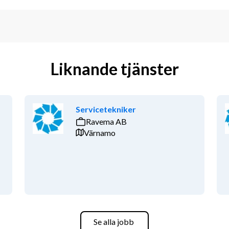
Liknande tjänster
Servicetekniker
Ravema AB
Värnamo
Se alla jobb