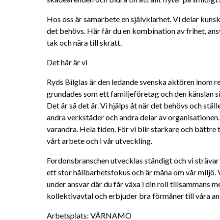
Hos oss är samarbete en självklarhet. Vi delar kunskap
det behövs. Här får du en kombination av frihet, ansv
tak och nära till skratt.
Det här är vi
Ryds Bilglas är den ledande svenska aktören inom rep
grundades som ett familjeföretag och den känslan sit
Det är så det är. Vi hjälps åt när det behövs och stä
andra verkstäder och andra delar av organisationen. V
varandra. Hela tiden. För vi blir starkare och bättre 
vårt arbete och i vår utveckling.
Fordonsbranschen utvecklas ständigt och vi strävar all
ett stor hållbarhetsfokus och är måna om vår miljö. 
under ansvar där du får växa i din roll tillsammans me
kollektivavtal och erbjuder bra förmåner till våra ans
Arbetsplats: VÄRNAMO 