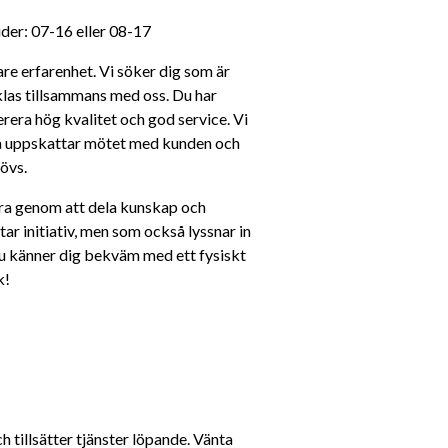
er: 07-16 eller 08-17 
re erfarenhet. Vi söker dig som är 
klas tillsammans med oss. Du har 
erera hög kvalitet och god service. Vi 
så uppskattar mötet med kunden och 
övs.
ra genom att dela kunskap och 
ar initiativ, men som också lyssnar in 
u känner dig bekväm med ett fysiskt 
k!
tillsätter tjänster löpande. Vänta 