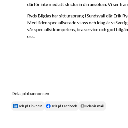
därför inte med att skicka in din ansökan. Vi ser fra
Ryds Bilglas har sitt ursprung i Sundsvall där Erik R
Med tiden specialiserade vi oss och idag är vi Sverig
vår specialistkompetens, bra service och god tillgän
oss.
Dela jobbannonsen
Dela på LinkedIn
Dela på Facebook
Dela via mail