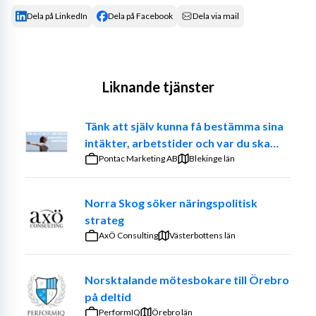
Dela på LinkedIn
Dela på Facebook
Dela via mail
Liknande tjänster
Tänk att själv kunna få bestämma sina
intäkter, arbetstider och var du ska
jobba. – Prova på att vara din egen
Pontac Marketing AB
Blekinge län
chef
Norra Skog söker näringspolitisk
strateg
AxÖ Consulting
Västerbottens län
Norsktalande mötesbokare till Örebro
på deltid
PerformIQ
Örebro län