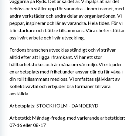
väggarna på Ryds. Det är så det är. Vi hjälps åt när det 
behövs och ställer upp för varandra – inom teamet, med 
andra verkstäder och andra delar av organisationen. Vi 
peppar, inspirerar och lär av varandra. Hela tiden. För vi 
blir starkare och bättre tillsammans. Våra chefer stöttar 
oss i vårt arbete och i vår utveckling.
Fordonsbranschen utvecklas ständigt och vi strävar 
alltid efter att ligga i framkant. Vi har ett stor 
hållbarhetsfokus och är måna om vår miljö. Vi erbjuder 
en arbetsplats med frihet under ansvar där du får växa i 
din roll tillsammans med oss. Vi omfattas självklart av 
kollektivavtal och erbjuder bra förmåner till våra 
anställda. 
Arbetsplats: STOCKHOLM - DANDERYD 
Arbetstid: Måndag-fredag, med varierande arbetstider: 
07-16 eller 08-17 