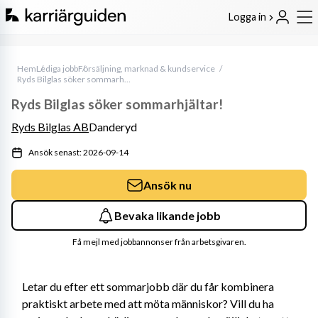
Logga in
Hem
Lediga jobb
Försäljning, marknad & kundservice
Ryds Bilglas söker sommarhjältar!
Ryds Bilglas söker sommarhjältar!
Ryds Bilglas AB
Danderyd
Ansök senast: 2026-09-14
Ansök nu
Bevaka likande jobb
Få mejl med jobbannonser från arbetsgivaren.
Letar du efter ett sommarjobb där du får kombinera 
praktiskt arbete med att möta människor? Vill du ha 