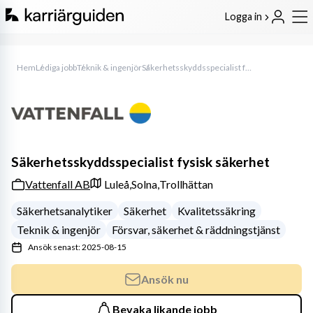
Logga in
Hem
Lediga jobb
Teknik & ingenjör
Säkerhetsskyddsspecialist fysisk säkerhet
Säkerhetsskyddsspecialist fysisk säkerhet
Vattenfall AB
Luleå,
Solna,
Trollhättan
Säkerhetsanalytiker
Säkerhet
Kvalitetssäkring
Teknik & ingenjör
Försvar, säkerhet & räddningstjänst
Ansök senast: 2025-08-15
Ansök nu
Bevaka likande jobb