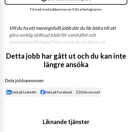
Få mejl med jobbannonser från arbetsgivaren.
Vill du ha ett meningsfullt jobb där du får bidra till att 
göra verklig skillnad både för samhället och 
energiomställningen? Hos oss är du en del av en 
samhällsviktig verksamhet och får jobba med spännande 
Detta jobb har gått ut och du kan inte
projekt, teknik i framkant och kollegor som värdesätter 
längre ansöka
varandra. 
Dela jobbannonsen
Vattenfall Eldistribution står mitt i energiomställningen 
Dela på LinkedIn
Dela på Facebook
Dela via mail
och har en central roll i den kraftfulla elektrifiering som 
sker i samhället. Vi bygger framtidens elnät idag och 
driver en samhällsbärande infrastruktur som 
distribuerar drygt hälften av all el som produceras i 
Liknande tjänster
Sverige. Vårt uppdrag är viktigt på riktigt – bli en del av 
Vattenfall Eldistribution! 