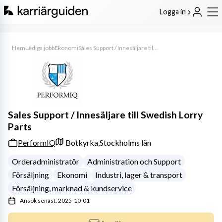
Logga in
Hem
Lediga jobb
Ekonomi
Sales Support / Innesäljare till Swedish Lorry Parts
Sales Support / Innesäljare till Swedish Lorry
Parts
PerformIQ
Botkyrka,
Stockholms län
Orderadministratör
Administration och Support
Försäljning
Ekonomi
Industri, lager & transport
Försäljning, marknad & kundservice
Ansök senast: 2025-10-01